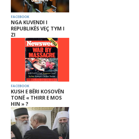
FACEBOOK
NGA KUVENDI I
REPUBLIKËS VEÇ TYM I
ZI
FACEBOOK
KUSH E BËRI KOSOVËN
TONË « THIRR E MOS
HIN » ?