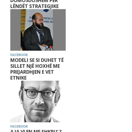
DOMOSDOSHËM PËR
LËNDËT STRATEGJIKE
FACEBOOK
MODELI SE SI DUHET TË
SILLET NJË HOXHË ME
PREJARDHJEN E VET
ETNIKE
FACEBOOK
A IA VLEN ME SHKRU’ ?