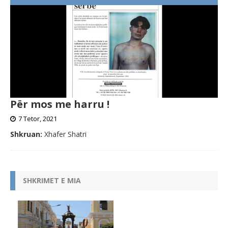
Për mos me harru !
7 Tetor, 2021
Shkruan:
Xhafer Shatri
SHKRIMET E MIA