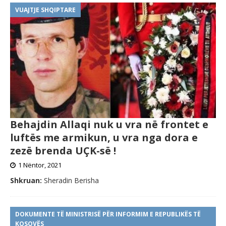
VUAJTJE SHQIPTARE
Behajdin Allaqi nuk u vra në frontet e
luftës me armikun, u vra nga dora e
zezë brenda UÇK-së !
1 Nëntor, 2021
Shkruan:
Sheradin Berisha
DOKUMENTE TË MINISTRISË PËR INFORMIM E REPUBLIKËS TË
KOSOVËS