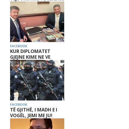
FACEBOOK
KUR DIPLOMATET
GJEJNE KIME NE VE
FACEBOOK
TË GJITHË, I MADH E I
VOGËL, JEMI ME JU!