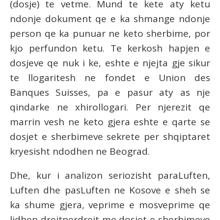
(dosje) te vetme. Mund te kete aty ketu
ndonje dokument qe e ka shmange ndonje
person qe ka punuar ne keto sherbime, por
kjo perfundon ketu. Te kerkosh hapjen e
dosjeve qe nuk i ke, eshte e njejta gje sikur
te llogaritesh ne fondet e Union des
Banques Suisses, pa e pasur aty as nje
qindarke ne xhirollogari. Per njerezit qe
marrin vesh ne keto gjera eshte e qarte se
dosjet e sherbimeve sekrete per shqiptaret
kryesisht ndodhen ne Beograd.
Dhe, kur i analizon seriozisht paraLuften,
Luften dhe pasLuften ne Kosove e sheh se
ka shume gjera, veprime e mosveprime qe
lidhen drejtperdrejt me dosjet e sherbimeve