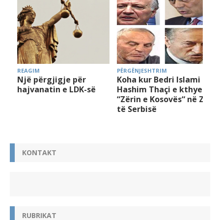
TRIM
PËRGËNJESHTRIM
DËSHMI
Bedri Islami e
Përpjekja e
Sqarim i vonua
haçi e kthyen
Prontomafisë për ta
akt të shëmtu
Kosovës“ në Zë
fëlliqur krejt botën
antishqiptar
ë
KONTAKT
RUBRIKAT