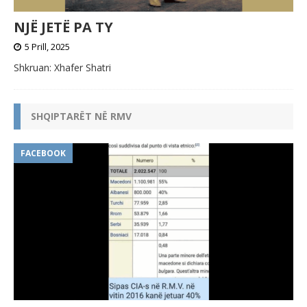
NJË JETË PA TY
5 Prill, 2025
Shkruan: Xhafer Shatri
SHQIPTARËT NË RMV
FACEBOOK