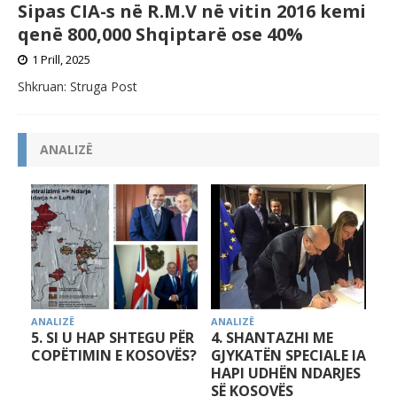
Sipas CIA-s në R.M.V në vitin 2016 kemi
qenë 800,000 Shqiptarë ose 40%
1 Prill, 2025
Shkruan: Struga Post
ANALIZË
ANALIZË
ANALIZË
ZHI ME
3. ELITAT POLITIKE TË
2. SERBIA, KUR 
PECIALE IA
KOSOVËS DHE
ARRIJTI TA GJUN
N NDARJES
NEGOCIATAT ME
KOSOVËN,U
S
SERBINË
PËRCAKTUA PËR