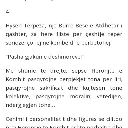
4.
Hysen Terpeza, nje Burre Bese e Atdhetar i
qashter, sa here fliste per çeshtje teper
serioze, çohej ne kembe dhe perbetohej:
“Pasha gjakun e deshmoreve!”
Me shume te drejte, sepse Heronjte e
Kombit pasqyrojne perpjekjet tona per liri,
pasqyrojne sakrificat dhe kujtesen tone
kolektive, pasqyrojne moralin, vetedijen,
ndergjegjen tone…
Cenimi i personalitetit dhe figures se cilitdo
prej Heronjve te Kombit eshte perbaltje dhe