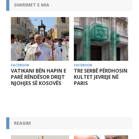
SHKRIMET E MIA
FACEBOOK
FACEBOOK
Ë PËRDHOSIN
MOS U DORËZONI!
KRONIKA E KOH
EVREJE NË
VJEDHUR
REAGIM