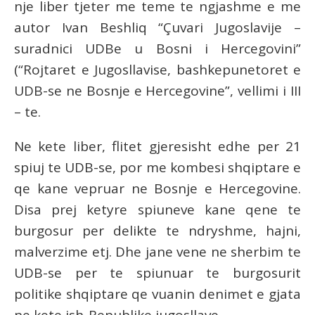
nje liber tjeter me teme te ngjashme e me
autor Ivan Beshliq “Çuvari Jugoslavije –
suradnici UDBe u Bosni i Hercegovini”
(“Rojtaret e Jugosllavise, bashkepunetoret e
UDB-se ne Bosnje e Hercegovine”, vellimi i III
– te.
Ne kete liber, flitet gjeresisht edhe per 21
spiuj te UDB-se, por me kombesi shqiptare e
qe kane vepruar ne Bosnje e Hercegovine.
Disa prej ketyre spiuneve kane qene te
burgosur per delikte te ndryshme, hajni,
malverzime etj. Dhe jane vene ne sherbim te
UDB-se per te spiunuar te burgosurit
politike shqiptare qe vuanin denimet e gjata