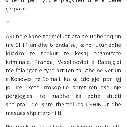
shtetin per fyti, e plaçkiten dhe e bene
çerpaze.
2.
AKI-ne e kane themeluar ata qe udheheqnin
me SHIK-un dhe brenda saj kane futur edhe
kuadro te thekur te kesaj organizate
kriminale. Prandaj Veselinoviqi e Radojçiqi
me falangat e tyre arriten ta kthejne Veriun
e Kosoves ne Somali, ku ka çdo gje, por ligj
jo. Per kete rrokopuje shtetrrenuese nje
pergjegjesi te madhe ka edhe shteti
shqiptar, qe ishte themelues i SHIK-ut dhe
mesues shpirteror i tij.
Per me keq, ne ngjarjet antishqiptare te vitit