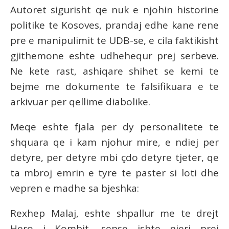
Autoret sigurisht qe nuk e njohin historine
politike te Kosoves, prandaj edhe kane rene
pre e manipulimit te UDB-se, e cila faktikisht
gjithemone eshte udhehequr prej serbeve.
Ne kete rast, ashiqare shihet se kemi te
bejme me dokumente te falsifikuara e te
arkivuar per qellime diabolike.
Meqe eshte fjala per dy personalitete te
shquara qe i kam njohur mire, e ndiej per
detyre, per detyre mbi çdo detyre tjeter, qe
ta mbroj emrin e tyre te paster si loti dhe
vepren e madhe sa bjeshka:
Rexhep Malaj, eshte shpallur me te drejt
Hero i Kombit, sepse ishte njeri prej