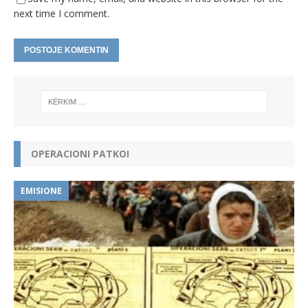
next time I comment.
A
l
t
e
r
n
OPERACIONI PATKOI
a
t
i
EMISIONE
v
e
: