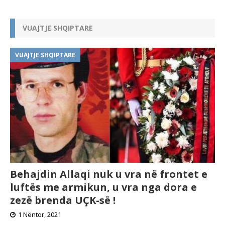
VUAJTJE SHQIPTARE
VUAJTJE SHQIPTARE
Behajdin Allaqi nuk u vra në frontet e
luftës me armikun, u vra nga dora e
zezë brenda UÇK-së !
1 Nëntor, 2021