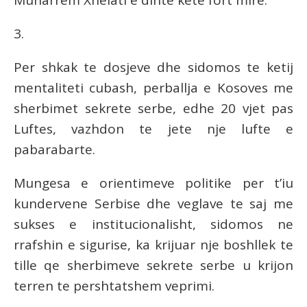
Muharrem Xhelati e dinte kete fort mire.
3.
Per shkak te dosjeve dhe sidomos te ketij
mentaliteti cubash, perballja e Kosoves me
sherbimet sekrete serbe, edhe 20 vjet pas
Luftes, vazhdon te jete nje lufte e
pabarabarte.
Mungesa e orientimeve politike per t’iu
kundervene Serbise dhe veglave te saj me
sukses e institucionalisht, sidomos ne
rrafshin e sigurise, ka krijuar nje boshllek te
tille qe sherbimeve sekrete serbe u krijon
terren te pershtatshem veprimi.