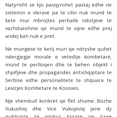
Natyrisht se kjo pasqyrohet pastaj edhe ne
sistemin e vlerave pa te cilin nuk mund te
kete mur mbrojtes perballe ndotjeve te
vazhdueshme qe mund te vijne edhe prej
andej kah nuk e pret.
Ne mungese te ketij muri qe ndryshe quhet
ndergjegje morale e vetedije kombetare,
mund te perlloqen dhe te behen objekt i
shpifjeve dhe propagandes antishqiptare te
Serbise edhe personalitete te shquara te
Levizjes Kombetare te Kosoves.
Nje shembull konkret qe flet shume: Bozhe
Vukushiq dhe Vice Vukojeviq jane dy
publiciste te njohur kroate qe kane