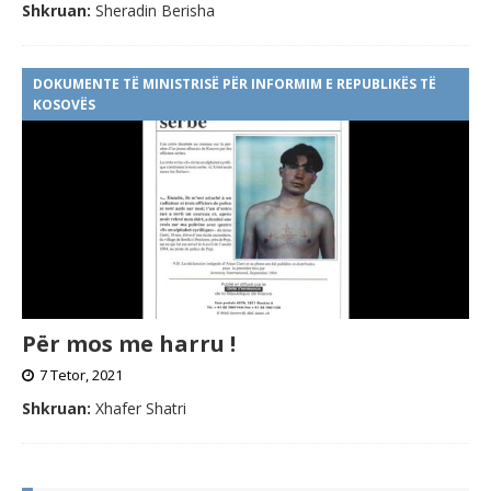
Shkruan:
Sheradin Berisha
DOKUMENTE TË MINISTRISË PËR INFORMIM E REPUBLIKËS TË
KOSOVËS
Për mos me harru !
7 Tetor, 2021
Shkruan:
Xhafer Shatri