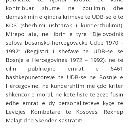
kontribuar shume ne zbulimin dhe
demaskimin e qindra krimeve te UDB-se e te
KOS (sherbimi ushtarak i kunderzbulimit).
Mirepo ata, ne librin e tyre “Djelovodnik
sefova bosansko-hercegovacke Udbe 1970 –
1992” (Regjistri i shefave te UDB-se se
Bosnje e Hercegovines 1972 – 1992), ne te
cilin publikojne emrat e 6461
bashkepunetoreve te UDB-se ne Bosnje e
Hercegovine, ne kundershtim me çdo kriter
shkencor e moral, ne kete liste te zeze fusin
edhe emrat e dy personaliteteve kyçe te
Levizjes Kombetare te Kosoves; Rexhep
Malajt dhe Skender Kastratit!