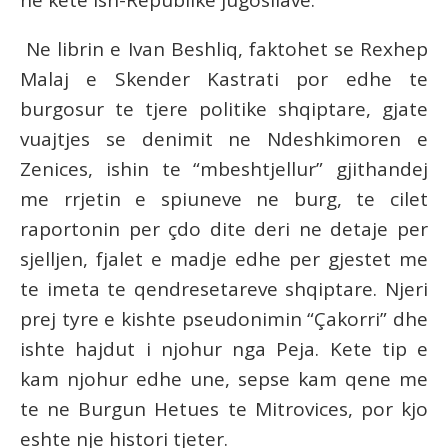
ne kete ish-Republike jugosllave.
Ne librin e Ivan Beshliq, faktohet se Rexhep
Malaj e Skender Kastrati por edhe te
burgosur te tjere politike shqiptare, gjate
vuajtjes se denimit ne Ndeshkimoren e
Zenices, ishin te “mbeshtjellur” gjithandej
me rrjetin e spiuneve ne burg, te cilet
raportonin per çdo dite deri ne detaje per
sjelljen, fjalet e madje edhe per gjestet me
te imeta te qendresetareve shqiptare. Njeri
prej tyre e kishte pseudonimin “Çakorri” dhe
ishte hajdut i njohur nga Peja. Kete tip e
kam njohur edhe une, sepse kam qene me
te ne Burgun Hetues te Mitrovices, por kjo
eshte nje histori tjeter.