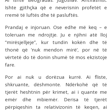
Ai ishte Beogradas. Jugosllav. Antifashist.
Ishte gjithçka që e neverisnin profetët e
rremë të luftës dhe të pasluftës.
Prandaj e injoruan. Ose edhe më keq – e
toleruan me ndrojtje. Ju e njihni atë lloj
“mirësjelljeje”, kur tundin kokën dhe të
thonë që ‘nuk mendon mirë’, por në të
vërtetë do të donin shumë të mos ekzistoje
fare.
Por ai nuk u dorëzua kurrë. Ai fliste,
shkruante, dëshmonte. Ndërkohë që të
tjerët heshtnin për krimet, ai i quante me
emër dhe mbiemër. Derisa të tjerët
përpiqeshin ta relativizonin të keqen, ai