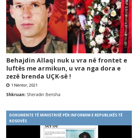
Behajdin Allaqi nuk u vra në frontet e
luftës me armikun, u vra nga dora e
zezë brenda UÇK-së !
1 Nëntor, 2021
Shkruan:
Sheradin Berisha
DOKUMENTE TË MINISTRISË PËR INFORMIM E REPUBLIKËS TË
KOSOVËS