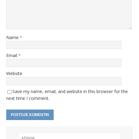
Name
*
Email
*
Website
Save my name, email, and website in this browser for the
next time I comment.
A
l
t