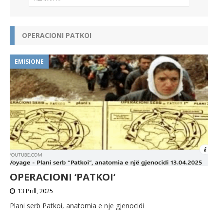
e
r
n
OPERACIONI PATKOI
a
t
i
EMISIONE
v
e
:
OPERACIONI ‘PATKOI’
13 Prill, 2025
Plani serb Patkoi, anatomia e nje gjenocidi