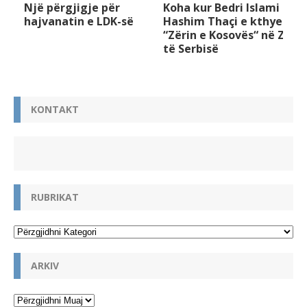
Një përgjigje për
Koha kur Bedri Islami e
hajvanatin e LDK-së
Hashim Thaçi e kthyen
“Zërin e Kosovës“ në Zë
të Serbisë
KONTAKT
RUBRIKAT
ARKIV