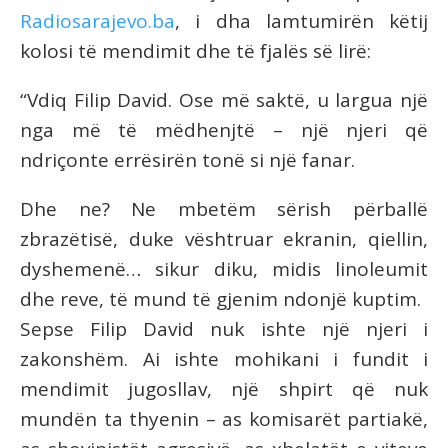
Radiosarajevo.ba
, i dha lamtumirën këtij
kolosi të mendimit dhe të fjalës së lirë:
“Vdiq Filip David. Ose më saktë, u largua një
nga më të mëdhenjtë – një njeri që
ndriçonte errësirën tonë si një fanar.
Dhe ne? Ne mbetëm sërish përballë
zbrazëtisë, duke vështruar ekranin, qiellin,
dyshemenë… sikur diku, midis linoleumit
dhe reve, të mund të gjenim ndonjë kuptim.
Sepse Filip David nuk ishte një njeri i
zakonshëm. Ai ishte mohikani i fundit i
mendimit jugosllav, një shpirt që nuk
mundën ta thyenin – as komisarët partiakë,