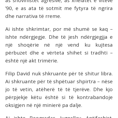
as shovinistët agresivë, as xhelatët e viteve
’90, e as ata të sotmit me fytyra të ngrira
dhe narrativa të rreme.
Ai ishte shkrimtar, por më shumë se kaq –
ishte ndërgjegje. Dhe të jesh ndërgjegjja e
një shoqërie në një vend ku kujtesa
përbuzet dhe e vërteta shihet si tradhti –
është një akt trimërie.
Filip David nuk shkruante për të shitur libra.
Ai shkruante për të shpëtuar shpirtra – nëse
jo të vetin, atëherë të të tjerëve. Dhe kjo
përpjekje këtu është si të kontrabandoje
oksigjen në një minierë pa dalje.