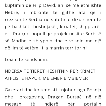
kuptimin që Filip David, ani se me etni ishte
Hebre, i mbronte të gjithë ata që i
rrezikonte Serbia në shtetin e dikurshëm të
përbashkët : boshnjakët, kroatët, shqiptarët
etj. Pra çdo popull që projektuesit e Serbisë
së Madhe e shtypnin dhe e vrisnin me një
qëllim të vetëm : t’ia marrin territorin !
Lexim të këndshëm:
NDËRSA TË TJERËT HESHTNIN PËR KRIMET,
AI FLISTE HAPUR, ME EMËR E MBIEMËR
Gazetari dhe kolumnisti i njohur nga Bosnja
dhe Hercegovina, Dragan Bursać, në një
mesazh të ndjerë për portalin