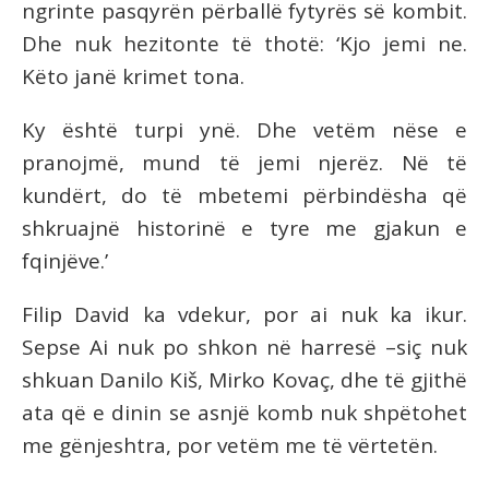
ngrinte pasqyrën përballë fytyrës së kombit.
Dhe nuk hezitonte të thotë: ‘Kjo jemi ne.
Këto janë krimet tona.
Ky është turpi ynë. Dhe vetëm nëse e
pranojmë, mund të jemi njerëz. Në të
kundërt, do të mbetemi përbindësha që
shkruajnë historinë e tyre me gjakun e
fqinjëve.’
Filip David ka vdekur, por ai nuk ka ikur.
Sepse Ai nuk po shkon në harresë –siç nuk
shkuan Danilo Kiš, Mirko Kovaç, dhe të gjithë
ata që e dinin se asnjë komb nuk shpëtohet
me gënjeshtra, por vetëm me të vërtetën.