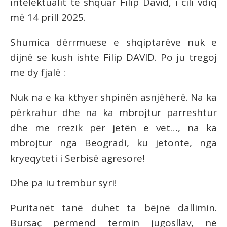
intelektualit të shquar Filip David, i cili vdiq
më 14 prill 2025.
Shumica dërrmuese e shqiptarëve nuk e
dijnë se kush ishte Filip DAVID. Po ju tregoj
me dy fjalë :
Nuk na e ka kthyer shpinën asnjëherë. Na ka
përkrahur dhe na ka mbrojtur parreshtur
dhe me rrezik për jetën e vet…, na ka
mbrojtur nga Beogradi, ku jetonte, nga
kryeqyteti i Serbisë agresore!
Dhe pa iu trembur syri!
Puritanët tanë duhet ta bëjnë dallimin.
Bursaç përmend termin jugosllav, në