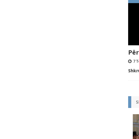
Për
7 T
Shkr
S