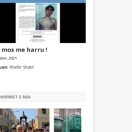
 mos me harru !
etor, 2021
uan:
Xhafer Shatri
HKRIMET E MIA