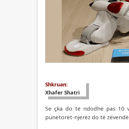
Shkruan:
Xhafer Shatri
Se
çka do të ndodhë pas 10 vi
punëtorët-njerëz do të zëvend