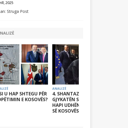
rill, 2025
an: Struga Post
NALIZË
ALIZË
ANALIZË
ANALIZË
 SI U HAP SHTEGU PËR
4. SHANTAZHI ME
3. ELIT
PËTIMIN E KOSOVËS?
GJYKATËN SPECIALE IA
KOSOVË
HAPI UDHËN NDARJES
NEGOCI
SË KOSOVËS
SERBIN