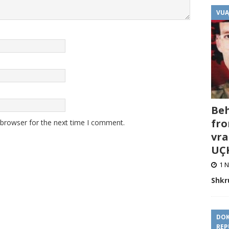
VUA
Beh
fro
 browser for the next time I comment.
vra
UÇK
1 N
Shkr
DOK
REP