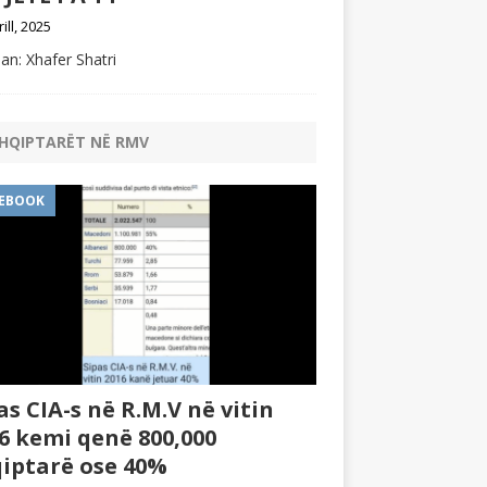
rill, 2025
an: Xhafer Shatri
HQIPTARËT NË RMV
EBOOK
as CIA-s në R.M.V në vitin
6 kemi qenë 800,000
iptarë ose 40%