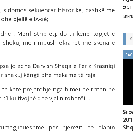
5 P
a, sidomos sekuencat historike, bashkë me
Shkru
dhe pjellë e IA-së;
ner, Meril Strip etj. do t’i kenë kopjet e
S
r shekuj me i mbush ekranet me skena e
FAC
pse jo edhe Dervish Shaqa e Feriz Krasniqi
r shekuj këngë dhe mekame të reja;
 të ketë prejardhje nga bimët që rriten në
o t’i kultivojnë dhe vjelin robotët…
Sip
201
Shq
imagjinueshme për njerëzit në planin