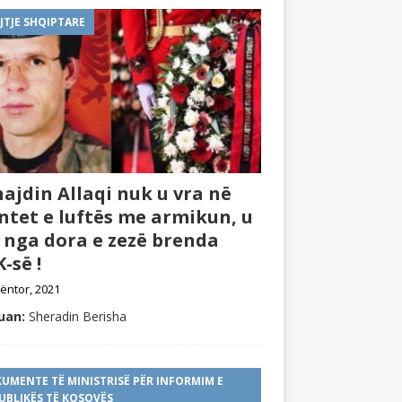
JTJE SHQIPTARE
ajdin Allaqi nuk u vra në
ntet e luftës me armikun, u
 nga dora e zezë brenda
-së !
ëntor, 2021
uan:
Sheradin Berisha
UMENTE TË MINISTRISË PËR INFORMIM E
UBLIKËS TË KOSOVËS