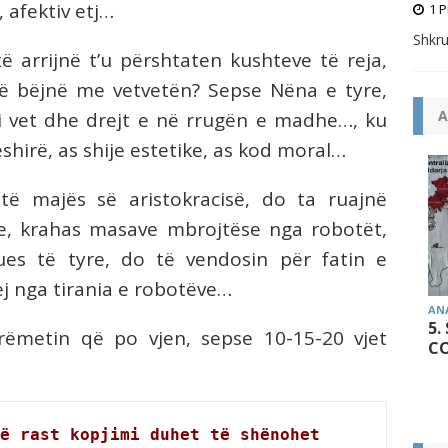
 afektiv etj…
1 P
Shkru
ë arrijnë t’u përshtaten kushteve të reja,
të bëjnë me vetvetën? Sepse Nëna e tyre,
A
 i vet dhe drejt e në rrugën e madhe…, ku
shirë, as shije estetike, as kod moral…
të majës së aristokracisë, do ta ruajnë
dhe, krahas masave mbrojtëse nga robotët,
es të tyre, do të vendosin për fatin e
ej nga tirania e robotëve…
AN
5.
ëmetin që po vjen, sepse 10-15-20 vjet
CO
ë rast kopjimi duhet të shënohet 