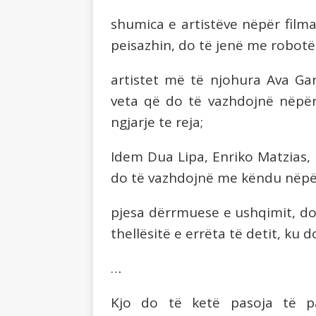
shumica e artistëve nëpër film
peisazhin, do të jenë me robotë 
artistet më të njohura Ava Gard
veta që do të vazhdojnë nëpë
ngjarje te reja;
Idem Dua Lipa, Enriko Matzias, 
do të vazhdojnë me këndu nëpë
pjesa dërrmuese e ushqimit, do
thellësitë e errëta të detit, ku d
…
Kjo do të ketë pasoja të pa