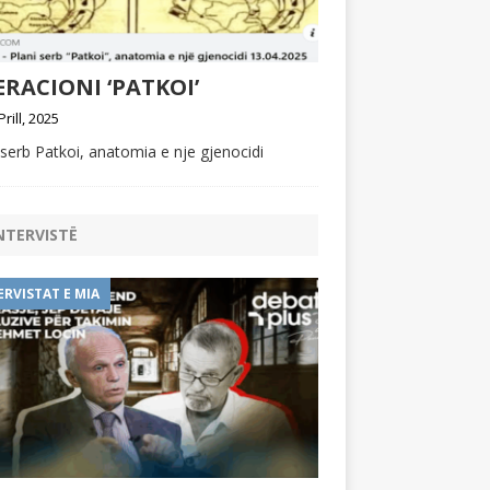
RACIONI ‘PATKOI’
Prill, 2025
 serb Patkoi, anatomia e nje gjenocidi
NTERVISTË
ERVISTAT E MIA