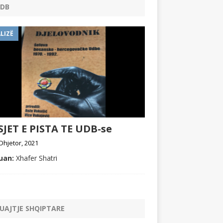
DB
LIZË
JET E PISTA TE UDB-se
Dhjetor, 2021
uan:
Xhafer Shatri
UAJTJE SHQIPTARE