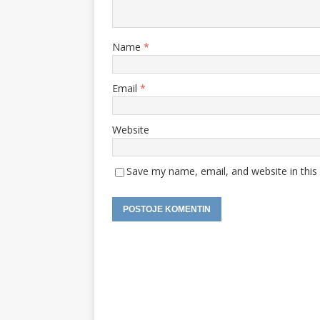
Name
*
Email
*
Website
Save my name, email, and website in this
A
l
t
e
r