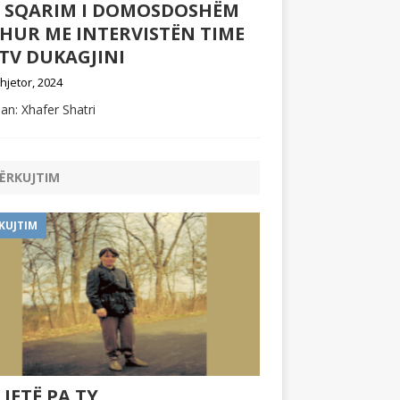
Ë SQARIM I DOMOSDOSHËM
DHUR ME INTERVISTËN TIME
TV DUKAGJINI
hjetor, 2024
an: Xhafer Shatri
ËRKUJTIM
KUJTIM
 JETË PA TY