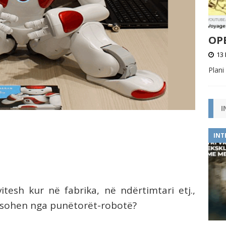
OPE
13 
Plani
I
INT
tesh kur në fabrika, në ndërtimtari etj.,
ësohen nga punëtorët-robotë?