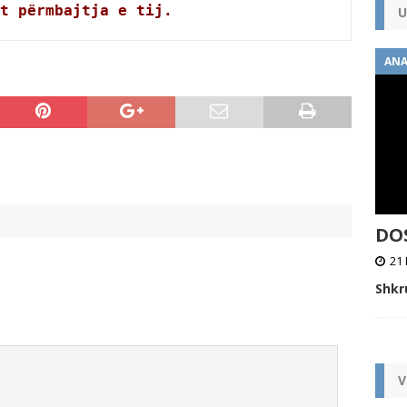
t përmbajtja e tij.
U
ANA
DOS
21 
Shkr
V