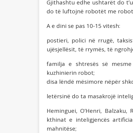
Gjithashtu edhe ushtarët do t’
do të luftojnë robotët me robo
A e dini se pas 10-15 vitesh:
postieri, polici në rrugë, taks
ujësjellësit, të rrymës, të ngrohj
familja e shtresës së mesme
kuzhinierin robot;
disa lëndë mësimore nëpër shkolla
letërsinë do ta masakrojë intelig
Heminguei, O’Henri, Balzaku, R
kthinat e inteligjencës artific
mahnitëse;