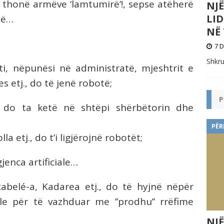
u thonë armëve ‘lamtumirë’!, sepse atëherë
NJ
LI
të…
NË 
7 D
Shkru
isti, nëpunësi në administratë, mjeshtrit e
es etj., do të jenë robotë;
P
 do ta ketë në shtëpi shërbëtorin dhe
PËR
 etj., do t’i ligjërojnë robotët;
jenca artificiale…
abelé-a, Kadarea etj., do të hyjnë nëpër
iale për të vazhduar me ’’prodhu’’ rrëfime
NJË