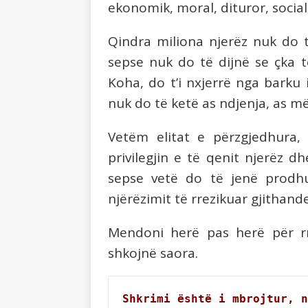
ekonomik, moral, dituror, social,
Qindra miliona njerëz nuk do t
sepse nuk do të dijnë se çka 
Koha, do t’i nxjerrë nga barku
nuk do të ketë as ndjenja, as më
Vetëm elitat e përzgjedhura, 
privilegjin e të qenit njerëz 
sepse vetë do të jenë prodhu
njërëzimit të rrezikuar gjithand
Mendoni herë pas herë për rr
shkojnë saora.
Shkrimi është i mbrojtur, n