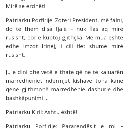
Mirë se erdhët!
Patriarku Porfirije: Zotëri President, më falni,
do të them disa fjalë – nuk flas aq mirë
rusisht, por e kuptoj gjithçka. Me mua është
edhe Imzot Irinej, i cili flet shumë mirë
rusisht.
…
Ju e dini dhe vetë e thatë që në të kaluarën
marrëdhëniet ndërmjet kishave tona kanë
qenë gjithmonë marrëdhënie dashurie dhe
bashkëpunimi …
Patriarku Kiril: Ashtu është!
Patriarku Porfirije: Pararendësit e mi –