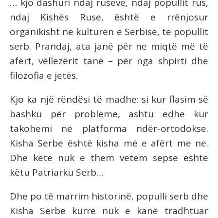
… kjo dashuri ndaj rusëve, ndaj popullit rus,
ndaj Kishës Ruse, është e rrënjosur
organikisht në kulturën e Serbisë, të popullit
serb. Prandaj, ata janë për ne miqtë më të
afërt, vëllezërit tanë – për nga shpirti dhe
filozofia e jetës.
Kjo ka një rëndësi të madhe: si kur flasim së
bashku për probleme, ashtu edhe kur
takohemi në platforma ndër-ortodokse.
Kisha Serbe është kisha më e afërt me ne.
Dhe këtë nuk e them vetëm sepse është
këtu Patriarku Serb…
Dhe po të marrim historinë, populli serb dhe
Kisha Serbe kurrë nuk e kanë tradhtuar