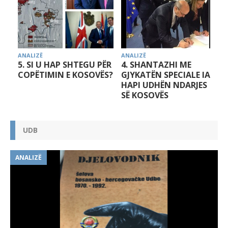
ANALIZË
ANALIZË
 PËR
4. SHANTAZHI ME
3. ELITAT POLITIKE TË
VËS?
GJYKATËN SPECIALE IA
KOSOVËS DHE
HAPI UDHËN NDARJES
NEGOCIATAT ME
SË KOSOVËS
SERBINË
UDB
ANALIZË