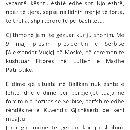
veçantë, kështu është edhe sot. Kjo është,
ndër të tjera, sepse na lidhin rrënjë të forta,
të thella, shpirtërore të përbashkëta.
Gjithmonë jemi të gëzuar kur ju shohim. Më
9 maj presim presidentin e Serbisë
[Aleksandar Vuçiç] në Moskë, në ceremonitë
kushtuar Fitores në Luftën e Madhe
Patriotike.
E dimë që situata në Ballkan nuk është e
lehtë, dhe e dimë për përpjekjet tuaja në
forcimin e pozitës së Serbisë, përfshirë edhe
rëndësinë e Kuvendit Gjithëserb që keni
mbajtur.
Jemi gjithmonë të gëzuar kur ju shohim.