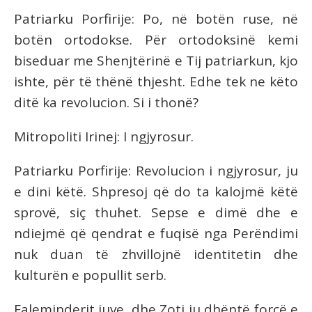
Patriarku Porfirije: Po, në botën ruse, në
botën ortodokse. Për ortodoksinë kemi
biseduar me Shenjtërinë e Tij patriarkun, kjo
ishte, për të thënë thjesht. Edhe tek ne këto
ditë ka revolucion. Si i thonë?
Mitropoliti Irinej: I ngjyrosur.
Patriarku Porfirije: Revolucion i ngjyrosur, ju
e dini këtë. Shpresoj që do ta kalojmë këtë
sprovë, siç thuhet. Sepse e dimë dhe e
ndiejmë që qendrat e fuqisë nga Perëndimi
nuk duan të zhvillojnë identitetin dhe
kulturën e popullit serb.
Faleminderit juve, dhe Zoti ju dhëntë forcë e