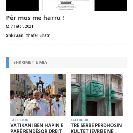
Për mos me harru !
7 Tetor, 2021
Shkruan:
Xhafer Shatri
SHKRIMET E MIA
FACEBOOK
FACEBOOK
APIN E
TRE SERBË PËRDHOSIN
MOS U DORËZONI!
DREJT
KULTET JEVREJE NË