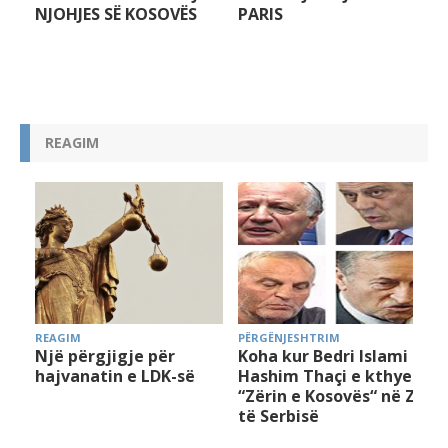
OVËS
PARIS
REAGIM
PËRGËNJESHTRIM
PËRGËNJESHTRIM
ër
Koha kur Bedri Islami e
Përpjekja e
K-së
Hashim Thaçi e kthyen
Prontomafisë për ta
“Zërin e Kosovës“ në Zë
fëlliqur krejt botën
të Serbisë