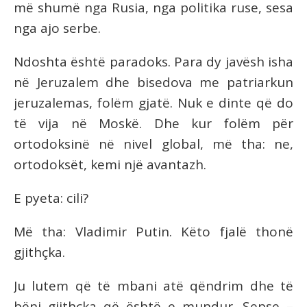
më shumë nga Rusia, nga politika ruse, sesa
nga ajo serbe.
Ndoshta është paradoks. Para dy javësh isha
në Jeruzalem dhe bisedova me patriarkun
jeruzalemas, folëm gjatë. Nuk e dinte që do
të vija në Moskë. Dhe kur folëm për
ortodoksinë në nivel global, më tha: ne,
ortodoksët, kemi një avantazh.
E pyeta: cili?
Më tha: Vladimir Putin. Këto fjalë thonë
gjithçka.
Ju lutem që të mbani atë qëndrim dhe të
bëni gjithçka që është e mundur. Sepse –