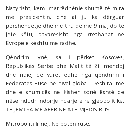
Natyrisht, kemi marrëdhënie shumë të mira
me presidentin, dhe ai ju ka dërguar
përshëndetje dhe më tha që më 9 maj do të
jetë këtu, pavarësisht nga rrethanat në
Evropë e kështu me radhë.
Qëndrimi ynë, sa i përket Kosovës,
Republikës Serbe dhe Malit të Zi, mendoj
dhe ndiej që varet edhe nga qëndrimi i
Federatës Ruse në nivel global. Dëshira ime
dhe e shumicës në kishën tonë është që
nëse ndodh ndonjë ndarje e re gjeopolitike,
TË JEMI SA MË AFËR NË ATË MJEDIS RUS.
Mitropoliti Irinej: Në botën ruse.