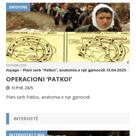
t
i
EMISIONE
v
e
:
OPERACIONI ‘PATKOI’
13 Prill, 2025
Plani serb Patkoi, anatomia e nje gjenocidi
INTERVISTË
INTERVISTAT E MIA