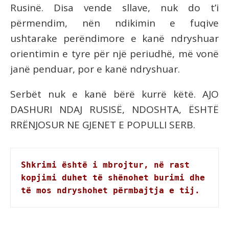
Rusinë. Disa vende sllave, nuk do t’i
përmendim, nën ndikimin e fuqive
ushtarake perëndimore e kanë ndryshuar
orientimin e tyre për një periudhë, më vonë
janë penduar, por e kanë ndryshuar.
Serbët nuk e kanë bërë kurrë këtë. AJO
DASHURI NDAJ RUSISË, NDOSHTA, ËSHTË
RRËNJOSUR NE GJENET E POPULLI SERB.
Shkrimi është i mbrojtur, në rast 
kopjimi duhet të shënohet burimi dhe 
të mos ndryshohet përmbajtja e tij.