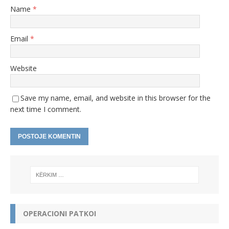
Name
*
Email
*
Website
Save my name, email, and website in this browser for the
next time I comment.
A
l
t
e
r
n
OPERACIONI PATKOI
a