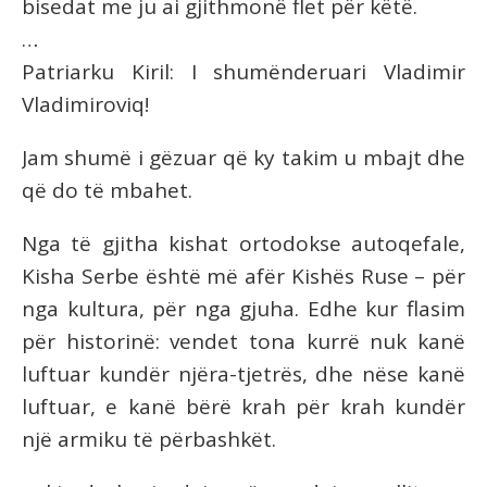
bisedat me ju ai gjithmonë flet për këtë.
…
Patriarku Kiril: I shumënderuari Vladimir
Vladimiroviq!
Jam shumë i gëzuar që ky takim u mbajt dhe
që do të mbahet.
Nga të gjitha kishat ortodokse autoqefale,
Kisha Serbe është më afër Kishës Ruse – për
nga kultura, për nga gjuha. Edhe kur flasim
për historinë: vendet tona kurrë nuk kanë
luftuar kundër njëra-tjetrës, dhe nëse kanë
luftuar, e kanë bërë krah për krah kundër
një armiku të përbashkët.