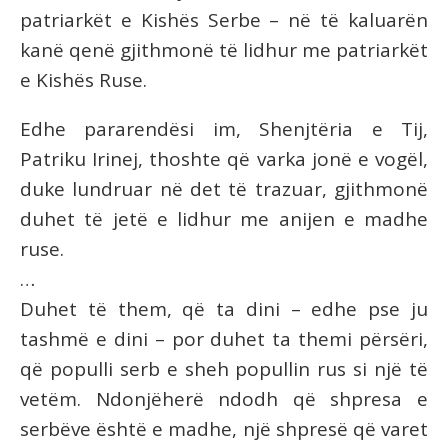
patriarkët e Kishës Serbe – në të kaluarën
kanë qenë gjithmonë të lidhur me patriarkët
e Kishës Ruse.
Edhe pararendësi im, Shenjtëria e Tij,
Patriku Irinej, thoshte që varka jonë e vogël,
duke lundruar në det të trazuar, gjithmonë
duhet të jetë e lidhur me anijen e madhe
ruse.
…
Duhet të them, që ta dini – edhe pse ju
tashmë e dini – por duhet ta themi përsëri,
që populli serb e sheh popullin rus si një të
vetëm. Ndonjëherë ndodh që shpresa e
serbëve është e madhe, një shpresë që varet