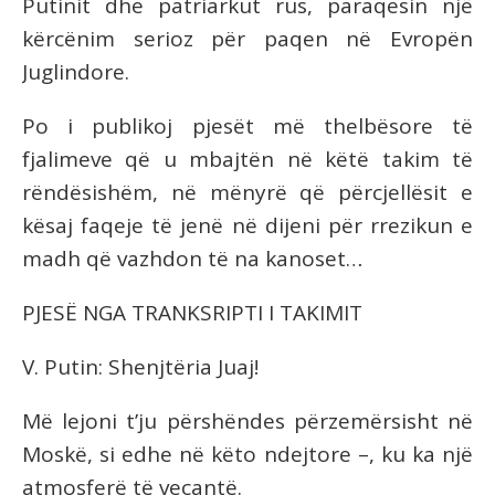
Putinit dhe patriarkut rus, paraqesin një
kërcënim serioz për paqen në Evropën
Juglindore.
Po i publikoj pjesët më thelbësore të
fjalimeve që u mbajtën në këtë takim të
rëndësishëm, në mënyrë që përcjellësit e
kësaj faqeje të jenë në dijeni për rrezikun e
madh që vazhdon të na kanoset…
PJESË NGA TRANKSRIPTI I TAKIMIT
V. Putin: Shenjtëria Juaj!
Më lejoni t’ju përshëndes përzemërsisht në
Moskë, si edhe në këto ndejtore –, ku ka një
atmosferë të veçantë.