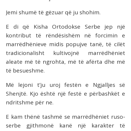
Jemi shumë të gëzuar që ju shohim.
E di që Kisha Ortodokse Serbe jep një
kontribut të rëndësishëm në forcimin e
marrëdhënieve midis popujve tanë, të cilët
tradicionalisht kultivojnë marrëdhëniet
aleate më të ngrohta, më të afërta dhe më
të besueshme.
Më lejoni t’ju uroj festën e Ngjalljes së
Shenjtë. Kjo është një festë e përbashkët e
ndritshme për ne.
E kam thënë tashmë se marrëdhëniet ruso-
serbe gjithmonë kanë një karakter të