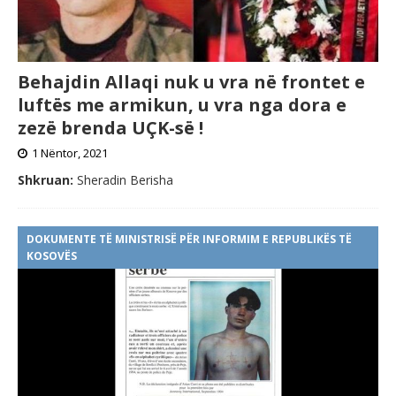
Behajdin Allaqi nuk u vra në frontet e
luftës me armikun, u vra nga dora e
zezë brenda UÇK-së !
1 Nëntor, 2021
Shkruan:
Sheradin Berisha
DOKUMENTE TË MINISTRISË PËR INFORMIM E REPUBLIKËS TË
KOSOVËS