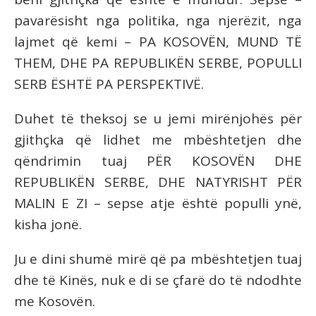
pavarësisht nga politika, nga njerëzit, nga
lajmet që kemi – PA KOSOVËN, MUND TË
THEM, DHE PA REPUBLIKËN SERBE, POPULLI
SERB ËSHTË PA PERSPEKTIVË.
Duhet të theksoj se u jemi mirënjohës për
gjithçka që lidhet me mbështetjen dhe
qëndrimin tuaj PËR KOSOVËN DHE
REPUBLIKËN SERBE, DHE NATYRISHT PËR
MALIN E ZI – sepse atje është populli ynë,
kisha jonë.
Ju e dini shumë mirë që pa mbështetjen tuaj
dhe të Kinës, nuk e di se çfarë do të ndodhte
me Kosovën.