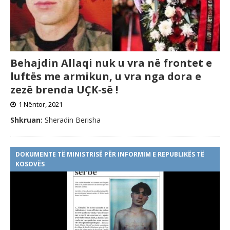
Behajdin Allaqi nuk u vra në frontet e
luftës me armikun, u vra nga dora e
zezë brenda UÇK-së !
1 Nëntor, 2021
Shkruan:
Sheradin Berisha
DOKUMENTE TË MINISTRISË PËR INFORMIM E REPUBLIKËS TË
KOSOVËS