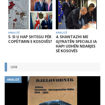
ANALIZË
ANALIZË
A
5. SI U HAP SHTEGU PËR
4. SHANTAZHI ME
COPËTIMIN E KOSOVËS?
GJYKATËN SPECIALE IA
HAPI UDHËN NDARJES
SË KOSOVËS
UDB
ANALIZË