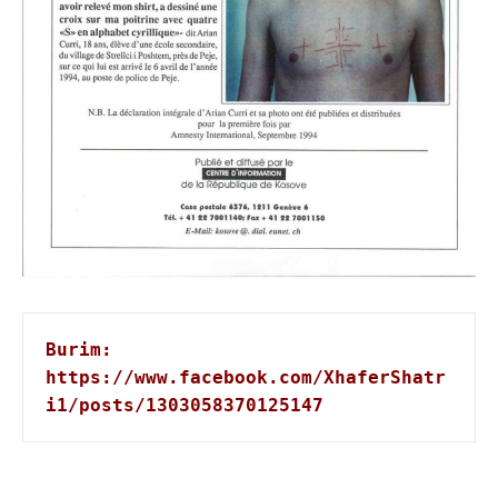
Burim: 
https://www.facebook.com/XhaferShatr
i1/posts/1303058370125147