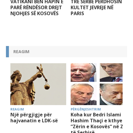
VATIKANI BËN HAPIN E
TRE SERBË PËRDHOSIN
PARË RËNDËSOR DREJT
KULTET JEVREJE NË
NJOHJES SË KOSOVËS
PARIS
REAGIM
REAGIM
PËRGËNJESHTRIM
Një përgjigje për
Koha kur Bedri Islami e
hajvanatin e LDK-së
Hashim Thaçi e kthyen
“Zërin e Kosovës“ në Zë
të Serbisë