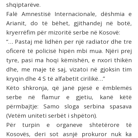
shqiptarëve.
Falë Amnestisë Internacionale, dëshmia e
Arianit, do të bëhet, gjithandej në botë,
kryerrëfim për mizoritë serbe në Kosovë:
“… Pastaj më lidhën per një radiator dhe tre
oficerë të policisë hipën mbi mua. Njëri prej
tyre, pasi ma hoqi këmishën, e nxori thikën
dhe, me maje të saj, vizatoi në gjoksin tim
kryqin dhe 4 S të alfabetit cirilikë…”
Këto shkronja, që janë pjesë e ëmblemës
serbe në flamur e gjetiu, kanë këtë
përmbajtje: Samo sloga serbina spasava
(Vetëm uniteti serbët i shpëton).
Për turpin e organeve shtetërore të
Kosovës, deri sot asnjë prokuror nuk ka