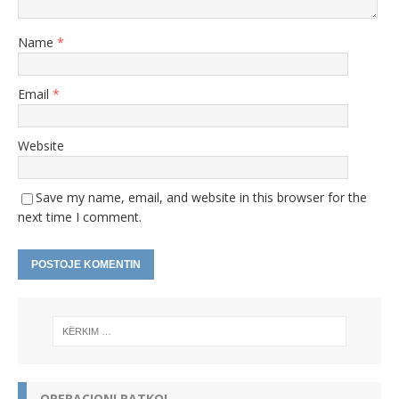
Name
*
Email
*
Website
Save my name, email, and website in this browser for the
next time I comment.
A
l
t
e
r
n
OPERACIONI PATKOI