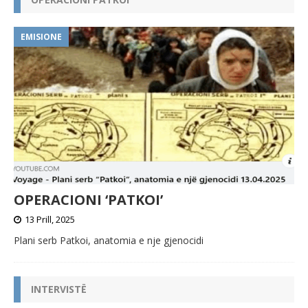
a
t
i
EMISIONE
v
e
:
OPERACIONI ‘PATKOI’
13 Prill, 2025
Plani serb Patkoi, anatomia e nje gjenocidi
INTERVISTË