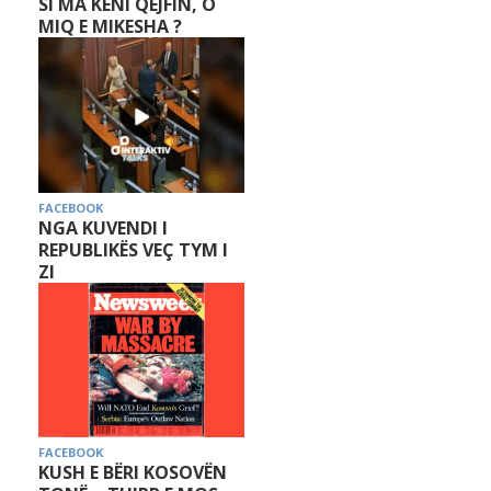
SI MA KENI QEJFIN, O
MIQ E MIKESHA ?
FACEBOOK
NGA KUVENDI I
REPUBLIKËS VEÇ TYM I
ZI
FACEBOOK
KUSH E BËRI KOSOVËN