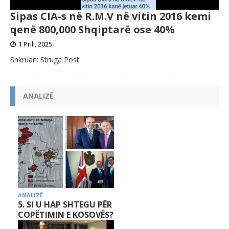
Sipas CIA-s në R.M.V në vitin 2016 kemi
qenë 800,000 Shqiptarë ose 40%
1 Prill, 2025
Shkruan: Struga Post
ANALIZË
ANALIZË
5. SI U HAP SHTEGU PËR
COPËTIMIN E KOSOVËS?