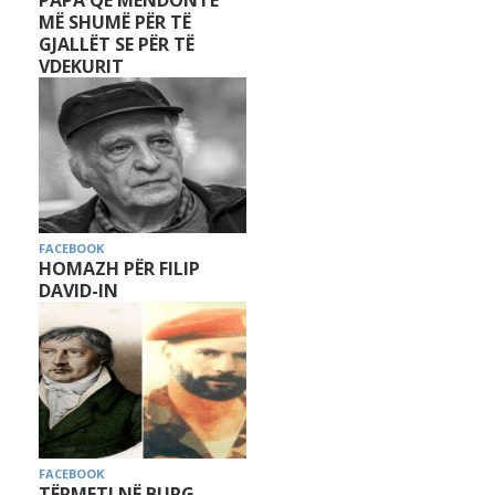
PAPA QË MENDONTE
MË SHUMË PËR TË
GJALLËT SE PËR TË
VDEKURIT
FACEBOOK
HOMAZH PËR FILIP
DAVID-IN
FACEBOOK
TËRMETI NË BURG