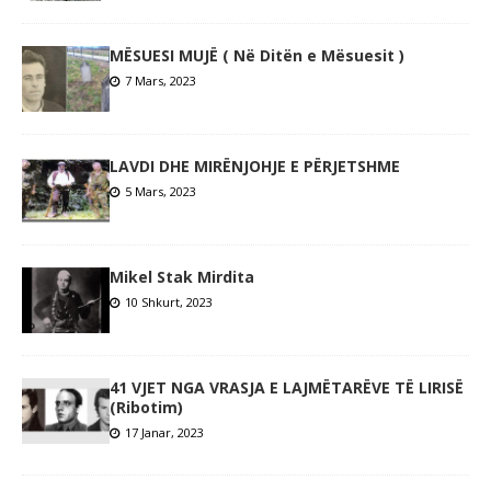
MËSUESI MUJË ( Në Ditën e Mësuesit )
7 Mars, 2023
LAVDI DHE MIRËNJOHJE E PËRJETSHME
5 Mars, 2023
Mikel Stak Mirdita
10 Shkurt, 2023
41 VJET NGA VRASJA E LAJMËTARËVE TË LIRISË
(Ribotim)
17 Janar, 2023