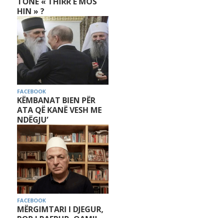
TONË « THIRR E MOS
HIN » ?
FACEBOOK
KËMBANAT BIEN PËR
ATA QË KANË VESH ME
NDËGJU’
FACEBOOK
MËRGIMTARI I DJEGUR,