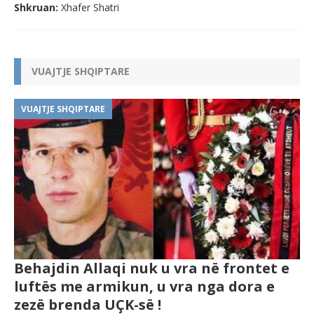
Shkruan:
Xhafer Shatri
VUAJTJE SHQIPTARE
VUAJTJE SHQIPTARE
Behajdin Allaqi nuk u vra në frontet e
luftës me armikun, u vra nga dora e
zezë brenda UÇK-së !