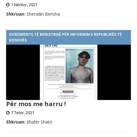
1 Nëntor, 2021
Shkruan:
Sheradin Berisha
DOKUMENTE TË MINISTRISË PËR INFORMIM E REPUBLIKËS TË
KOSOVËS
Për mos me harru !
7 Tetor, 2021
Shkruan:
Xhafer Shatri