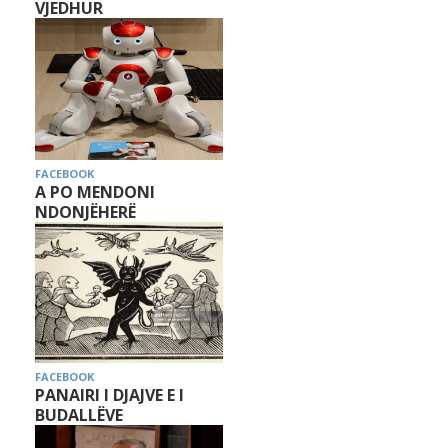
VJEDHUR
FACEBOOK
A PO MENDONI
NDONJËHERË
FACEBOOK
PANAIRI I DJAJVE E I
BUDALLËVE