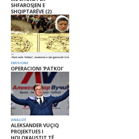
SHFAROSJEN E
SHQIPTARËVE (2)
EMISIONE
OPERACIONI ‘PATKOI’
ANALIZË
ALEKSANDER VUÇIQ
PROJEKTUES I
HOLOKAUSTIT TË