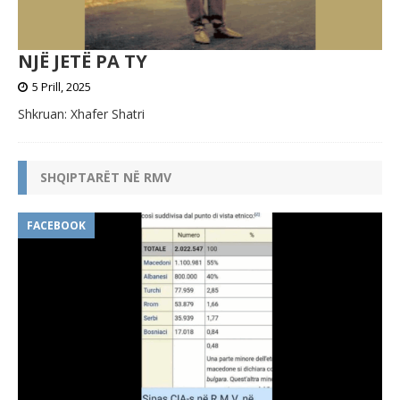
NJË JETË PA TY
5 Prill, 2025
Shkruan: Xhafer Shatri
SHQIPTARËT NË RMV
FACEBOOK