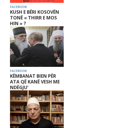
FACEBOOK
KUSH E BËRI KOSOVËN
TONË « THIRR E MOS
HIN » ?
FACEBOOK
KËMBANAT BIEN PËR
ATA QË KANË VESH ME
NDËGJU’