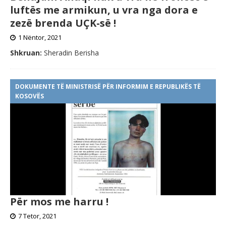
luftës me armikun, u vra nga dora e
zezë brenda UÇK-së !
1 Nëntor, 2021
Shkruan:
Sheradin Berisha
DOKUMENTE TË MINISTRISË PËR INFORMIM E REPUBLIKËS TË
KOSOVËS
Për mos me harru !
7 Tetor, 2021