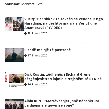
Shkruan:
Mehmet Elezi
Vuçiq: “Për shkak të taksës se vendosur nga
Haradinaj, na dështoi marrja e Veriut dhe
Anamoravës” (VIDEO)
18 Shkurt, 2020
Bisedë me një të pastrehë
17 Shkurt, 2020
Dick Custin, zëdhënës i Richard Grenell
përgënjeshtron lajmin e rrejshëm të RTK-së
16 Shkurt, 2020
Albin Kurti: “Marrëveshjet janë nënshkruar
pa dijeninë e qeverisë sonë”