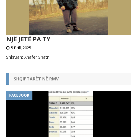
NJË JETË PA TY
5 Prill, 2025
Shkruan: Xhafer Shatri
SHQIPTARËT NË RMV
FACEBOOK