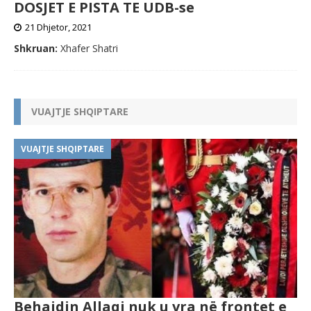
DOSJET E PISTA TE UDB-se
21 Dhjetor, 2021
Shkruan:
Xhafer Shatri
VUAJTJE SHQIPTARE
VUAJTJE SHQIPTARE
Behajdin Allaqi nuk u vra në frontet e