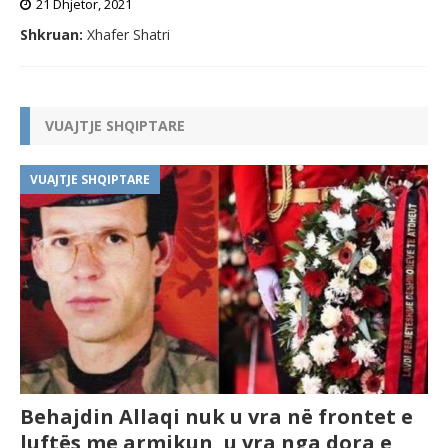
21 Dhjetor, 2021
Shkruan:
Xhafer Shatri
VUAJTJE SHQIPTARE
VUAJTJE SHQIPTARE
Behajdin Allaqi nuk u vra në frontet e
luftës me armikun, u vra nga dora e