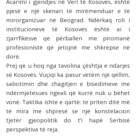
Acarimi i gjendjes në Veri të Kosovës, është
pjesë e një skenari të mirëmenduar e të
mirorganizuar në Beograd. Ndërkaq roli i
institucioneve të Kosovës është ai i
zjarrfikësve që përballen me piromanë
profesionistë që jetojnë me shkrepse në
dorë.
Prej që u hoq nga tavolina çështja e ndarjes
së Kosovës, Vuçiqi ka pasur vetëm një qëllim,
sabotimin dhe zhagitjen e bisedimeve me
ndërmjetësues ngeali që kurrë nuk u bëhet
vonë. Taktika ishte e qartë: të priten ditë më
të mira me shpresë se një konstelacion
tjetër gjeopolitik do t’i hapë Serbisë
perspektiva të reja.