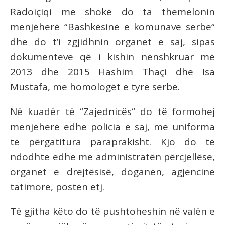
Radoiçiqi me shokë do ta themelonin
menjëherë “Bashkësinë e komunave serbe“
dhe do t’i zgjidhnin organet e saj, sipas
dokumenteve që i kishin nënshkruar më
2013 dhe 2015 Hashim Thaçi dhe Isa
Mustafa, me homologët e tyre serbë.
Në kuadër të “Zajednicës“ do të formohej
menjëherë edhe policia e saj, me uniforma
të përgatitura paraprakisht. Kjo do të
ndodhte edhe me administratën përcjellëse,
organet e drejtësisë, doganën, agjencinë
tatimore, postën etj.
Të gjitha këto do të pushtoheshin në valën e