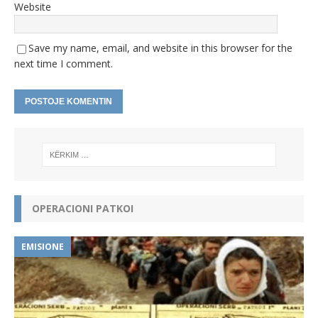
Website
Save my name, email, and website in this browser for the
next time I comment.
A
l
t
e
r
n
OPERACIONI PATKOI
a
t
i
EMISIONE
v
e
: