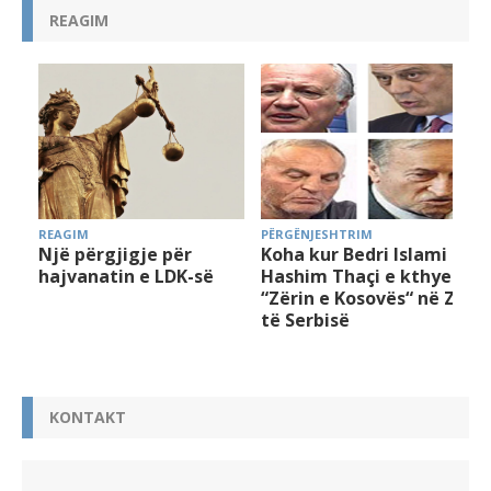
REAGIM
REAGIM
PËRGËNJESHTRIM
Një përgjigje për
Koha kur Bedri Islami e
hajvanatin e LDK-së
Hashim Thaçi e kthyen
“Zërin e Kosovës“ në Zë
të Serbisë
KONTAKT