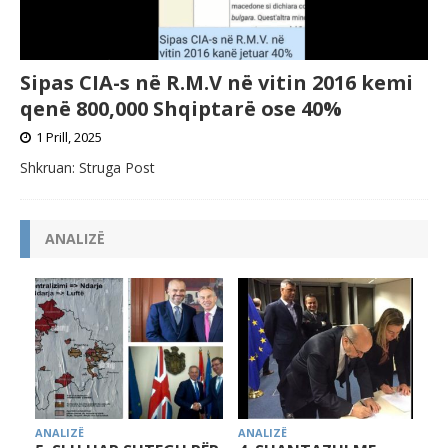
Sipas CIA-s në R.M.V në vitin 2016 kemi
qenë 800,000 Shqiptarë ose 40%
1 Prill, 2025
Shkruan: Struga Post
ANALIZË
ANALIZË
ANALIZË
A