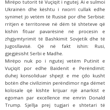
Mirëpo tutorit të Vuçiqit i ngutej. Ai e sulmoi
Ukrainën dhe kështu i nxorri cullak edhe
synimet jo vetëm të Rusisë por dhe Serbisë:
rritjen e territoreve në dëm të shteteve që
kishin fituar pavarësinë në procesin e
zhgjymtyrimit të Bashkimit Sovjetik dhe të
Jugosllavisë. Që në fakt ishin: Rusi,
gjegjësisht Serbi e Madhe.
Mirëpo nuk po i ngutej vetëm Putinit e
Vuçiqit por edhe Baidenit e Perëndimit:
duhej konsoliduar shpejt e me çdo kusht
botën dhe civilizimin perëndimor nga dëmet
kolosale që kishte krijuar një anarkist e
egoman par excellence me emrin Donald
Trump. Sjellja prej tugjari e shtetari të