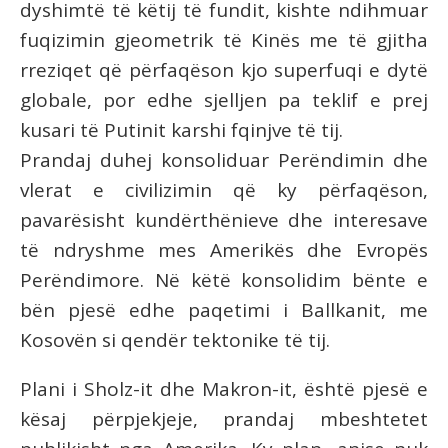
dyshimtë të këtij të fundit, kishte ndihmuar
fuqizimin gjeometrik të Kinës me të gjitha
rreziqet që përfaqëson kjo superfuqi e dytë
globale, por edhe sjelljen pa teklif e prej
kusari të Putinit karshi fqinjve të tij.
Prandaj duhej konsoliduar Perëndimin dhe
vlerat e civilizimin që ky përfaqëson,
pavarësisht kundërthënieve dhe interesave
të ndryshme mes Amerikës dhe Evropës
Perëndimore. Në këtë konsolidim bënte e
bën pjesë edhe paqetimi i Ballkanit, me
Kosovën si qendër tektonike të tij.
Plani i Sholz-it dhe Makron-it, është pjesë e
kësaj përpjekjeje, prandaj mbeshtetet