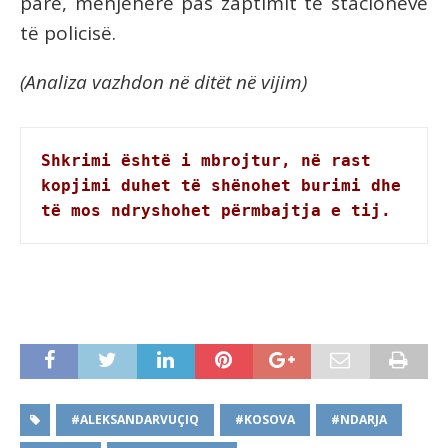
parë, menjëherë pas zaptimit të stacioneve
të policisë.
(Analiza vazhdon në ditët në vijim)
Shkrimi është i mbrojtur, në rast 
kopjimi duhet të shënohet burimi dhe 
të mos ndryshohet përmbajtja e tij.
#ALEKSANDARVUÇIQ
#KOSOVA
#NDARJA