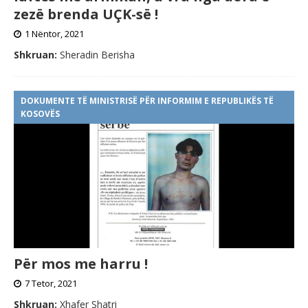
zezë brenda UÇK-së !
1 Nëntor, 2021
Shkruan:
Sheradin Berisha
DOKUMENTE TË MINISTRISË PËR INFORMIM E REPUBLIKËS TË
KOSOVËS
Për mos me harru !
7 Tetor, 2021
Shkruan:
Xhafer Shatri