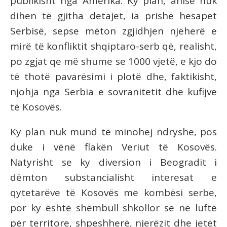
publikisht nga Amerika. Ky plan, anise nuk
dihen të gjitha detajet, ia prishë hesapet
Serbisë, sepse mëton zgjidhjen njëherë e
mirë të konfliktit shqiptaro-serb që, realisht,
po zgjat qe më shume se 1000 vjetë, e kjo do
të thotë pavarësimi i plotë dhe, faktikisht,
njohja nga Serbia e sovranitetit dhe kufijve
të Kosovës.
Ky plan nuk mund të minohej ndryshe, pos
duke i vënë flakën Veriut të Kosovës.
Natyrisht se ky diversion i Beogradit i
dëmton substancialisht interesat e
qytetarëve të Kosovës me kombësi serbe,
por ky është shëmbull shkollor se në luftë
për territore, shpeshherë, njerëzit dhe jetët