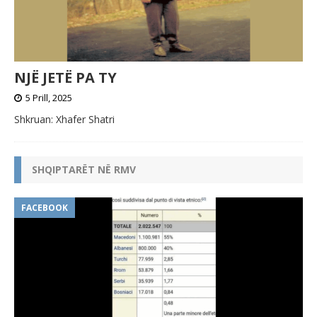
NJË JETË PA TY
5 Prill, 2025
Shkruan: Xhafer Shatri
SHQIPTARËT NË RMV
FACEBOOK