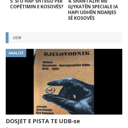
5. SI U HAP SHTEGU PËR
4. SHANTAZHI ME
COPËTIMIN E KOSOVËS?
GJYKATËN SPECIALE IA
HAPI UDHËN NDARJES
SË KOSOVËS
UDB
ANALIZË
DOSJET E PISTA TE UDB-se