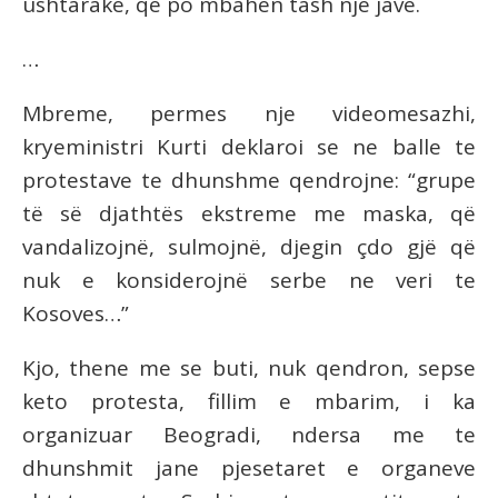
ushtarake, qe po mbahen tash nje jave.
…
Mbreme, permes nje videomesazhi,
kryeministri Kurti deklaroi se ne balle te
protestave te dhunshme qendrojne: “grupe
të së djathtës ekstreme me maska, që
vandalizojnë, sulmojnë, djegin çdo gjë që
nuk e konsiderojnë serbe ne veri te
Kosoves…”
Kjo, thene me se buti, nuk qendron, sepse
keto protesta, fillim e mbarim, i ka
organizuar Beogradi, ndersa me te
dhunshmit jane pjesetaret e organeve