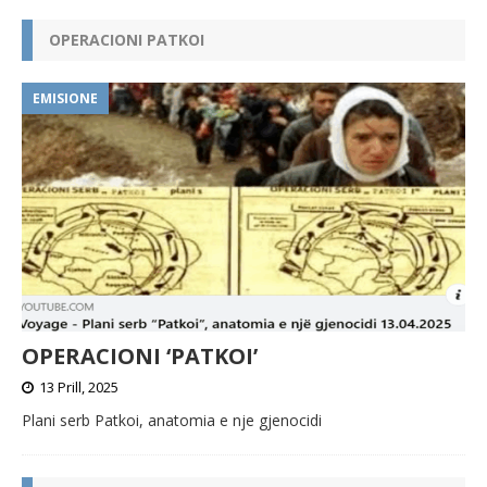
r
n
OPERACIONI PATKOI
a
t
i
EMISIONE
v
e
:
OPERACIONI ‘PATKOI’
13 Prill, 2025
Plani serb Patkoi, anatomia e nje gjenocidi