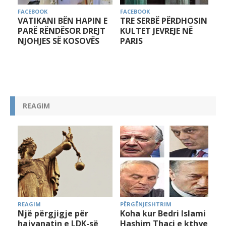
FACEBOOK
FACEBOOK
VATIKANI BËN HAPIN E
TRE SERBË PËRDHOSIN
PARË RËNDËSOR DREJT
KULTET JEVREJE NË
NJOHJES SË KOSOVËS
PARIS
REAGIM
REAGIM
PËRGËNJESHTRIM
Një përgjigje për
Koha kur Bedri Islami e
hajvanatin e LDK-së
Hashim Thaçi e kthyen