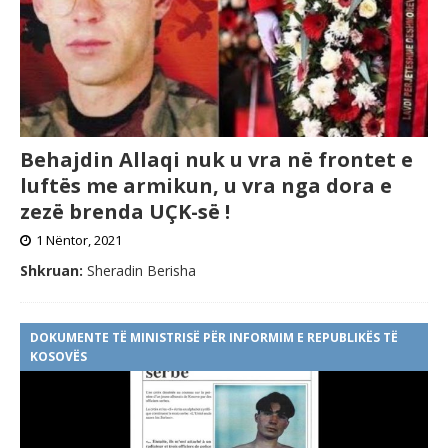
Behajdin Allaqi nuk u vra në frontet e
luftës me armikun, u vra nga dora e
zezë brenda UÇK-së !
1 Nëntor, 2021
Shkruan:
Sheradin Berisha
DOKUMENTE TË MINISTRISË PËR INFORMIM E REPUBLIKËS TË
KOSOVËS