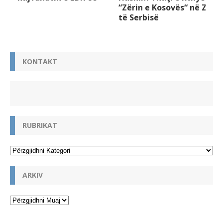
“Zërin e Kosovës“ në Zë
të Serbisë
KONTAKT
RUBRIKAT
ARKIV