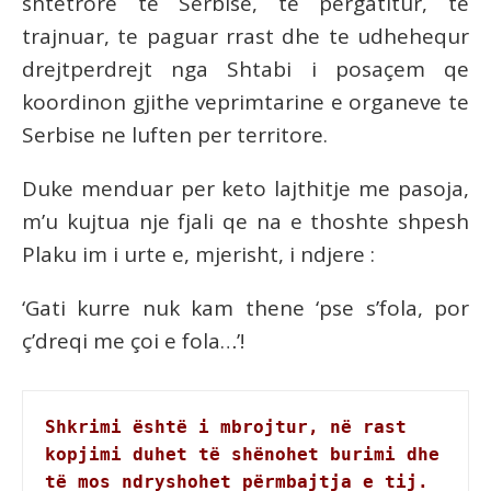
shtetrore te Serbise, te pergatitur, te
trajnuar, te paguar rrast dhe te udhehequr
drejtperdrejt nga Shtabi i posaçem qe
koordinon gjithe veprimtarine e organeve te
Serbise ne luften per territore.
Duke menduar per keto lajthitje me pasoja,
m’u kujtua nje fjali qe na e thoshte shpesh
Plaku im i urte e, mjerisht, i ndjere :
‘Gati kurre nuk kam thene ‘pse s’fola, por
ç’dreqi me çoi e fola…’!
Shkrimi është i mbrojtur, në rast 
kopjimi duhet të shënohet burimi dhe 
të mos ndryshohet përmbajtja e tij.