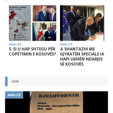
ANALIZË
ANALIZË
A
5. SI U HAP SHTEGU PËR
4. SHANTAZHI ME
COPËTIMIN E KOSOVËS?
GJYKATËN SPECIALE IA
HAPI UDHËN NDARJES
SË KOSOVËS
UDB
ANALIZË