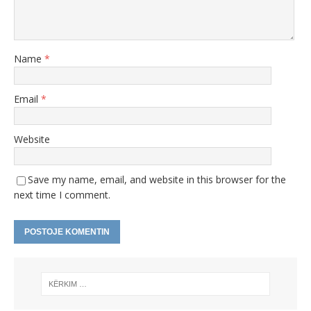
Name
*
Email
*
Website
Save my name, email, and website in this browser for the
next time I comment.
A
l
t
e