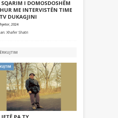
Ë SQARIM I DOMOSDOSHËM
DHUR ME INTERVISTËN TIME
TV DUKAGJINI
hjetor, 2024
an: Xhafer Shatri
ËRKUJTIM
KUJTIM
 JETË PA TY