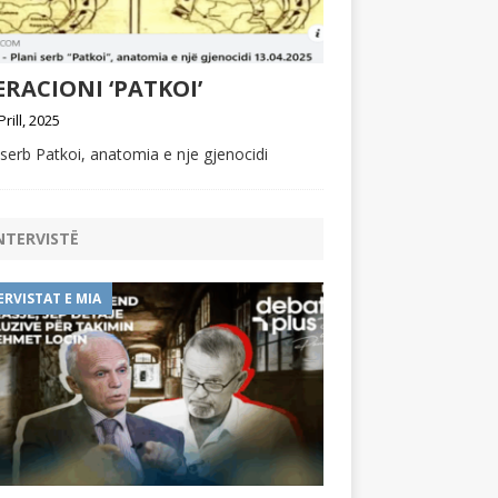
RACIONI ‘PATKOI’
Prill, 2025
 serb Patkoi, anatomia e nje gjenocidi
NTERVISTË
ERVISTAT E MIA