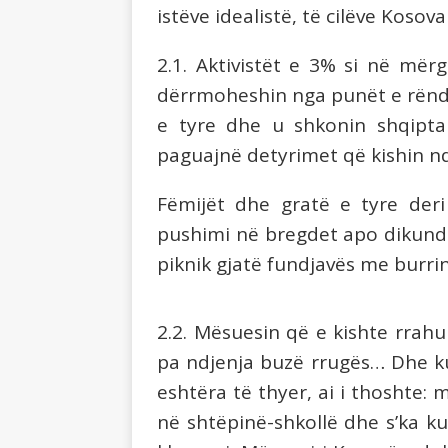
istëve idealistë, të cilëve Koso
2.1. Aktivistët e 3% si në mër
dërrmoheshin nga punët e rënda
e tyre dhe u shkonin shqipta
paguajnë detyrimet që kishin nd
Fëmijët dhe gratë e tyre deri
pushimi në bregdet apo dikund 
piknik gjatë fundjavës me burri
2.2. Mësuesin që e kishte rrahu
pa ndjenja buzë rrugës… Dhe ku
eshtëra të thyer, ai i thoshte: 
në shtëpinë-shkollë dhe s’ka ku