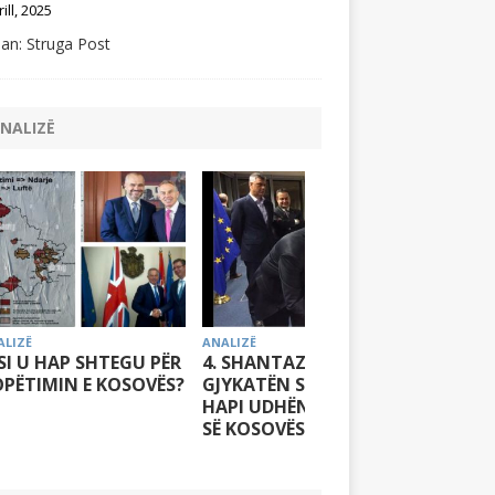
rill, 2025
an: Struga Post
NALIZË
ALIZË
ANALIZË
ANALIZË
 SI U HAP SHTEGU PËR
4. SHANTAZHI ME
3. ELIT
PËTIMIN E KOSOVËS?
GJYKATËN SPECIALE IA
KOSOVË
HAPI UDHËN NDARJES
NEGOCI
SË KOSOVËS
SERBIN