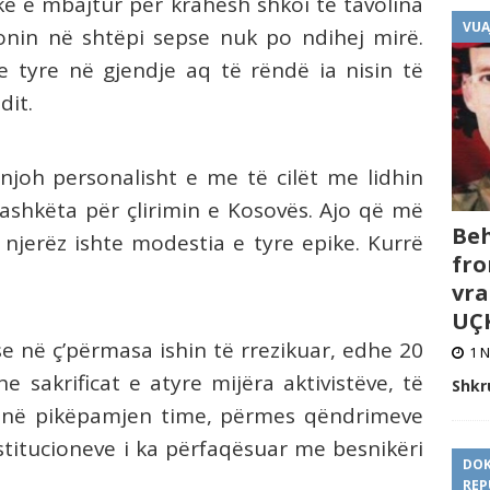
uke e mbajtur për krahesh shkoi te tavolina
VUA
onin në shtëpi sepse nuk po ndihej mirë.
 tyre në gjendje aq të rëndë ia nisin të
ndit.
njoh personalisht e me të cilët me lidhin
ashkëta për çlirimin e Kosovës. Ajo që më
Beh
njerëz ishte modestia e tyre epike. Kurrë
fro
vra
UÇK
se në ç’përmasa ishin të rrezikuar, edhe 20
1 N
he sakrificat e atyre mijëra aktivistëve, të
Shkr
t, në pikëpamjen time, përmes qëndrimeve
titucioneve i ka përfaqësuar me besnikëri
DOK
REP