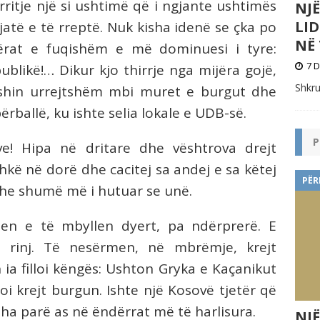
 rritje një si ushtimë që i ngjante ushtimës
NJ
LI
jatë e të rreptë. Nuk kisha idenë se çka po
NË 
ërat e fuqishëm e më dominuesi i tyre:
7 D
blikë!… Dikur kjo thirrje nga mijëra gojë,
Shkru
eshin urrejtshëm mbi muret e burgut dhe
ballë, ku ishte selia lokale e UDB-së.
P
e! Hipa
në
dritare dhe vështrova drejt
shkë në dorë dhe cacitej sa andej e sa këtej
PËR
dhe shumë më i hutuar se unë.
en e të mbyllen dyert, pa ndërprerë. E
rinj. Të nesërmen, në mbrëmje, krejt
ia filloi këngës: Ushton Gryka e Kaçanikut
oi krejt burgun. Ishte një Kosovë tjetër që
sha parë as në ëndërrat më të harlisura.
NJË