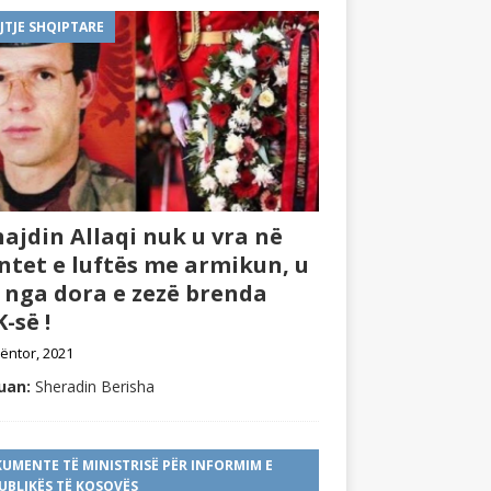
JTJE SHQIPTARE
ajdin Allaqi nuk u vra në
ntet e luftës me armikun, u
 nga dora e zezë brenda
-së !
ëntor, 2021
uan:
Sheradin Berisha
UMENTE TË MINISTRISË PËR INFORMIM E
UBLIKËS TË KOSOVËS