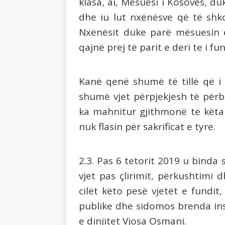
klasa, ai, Mësuesi i Kosovës, d
dhe iu lut nxënësve që të shk
Nxënësit duke parë mësuesin e
qajnë prej të parit e deri te i fu
Kanë qenë shumë të tillë që i 
shumë vjet përpjekjesh të përb
ka mahnitur gjithmonë te këta 
nuk flasin për sakrificat e tyre.
2.3. Pas 6 tetorit 2019 u binda 
vjet pas çlirimit, përkushtimi d
cilët këto pesë vjetët e fundi
publike dhe sidomos brenda ins
e dinjitet Vjosa Osmani.