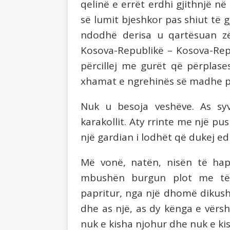
qelinë e errët erdhi gjithnjë në
së lumit bjeshkor pas shiut të g
ndodhë derisa u qartësuan z
Kosova-Republikë – Kosova-Repu
përcillej me gurët që përplas
xhamat e ngrehinës së madhe për
Nuk u besoja veshëve. As syv
karakollit. Aty rrinte me një pu
një gardian i lodhët që dukej e
Më vonë, natën, nisën të hap
mbushën burgun plot me të 
papritur, nga një dhomë dikush 
dhe as një, as dy kënga e vërsh
nuk e kisha njohur dhe nuk e ki