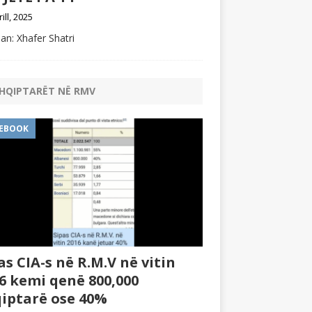
rill, 2025
an: Xhafer Shatri
HQIPTARËT NË RMV
EBOOK
as CIA-s në R.M.V në vitin
6 kemi qenë 800,000
iptarë ose 40%