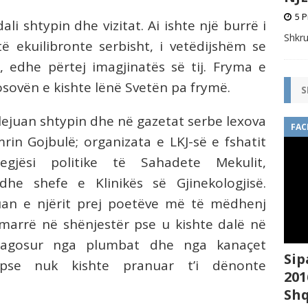
5 P
ali shtypin dhe vizitat.
Ai
ishte një burrë i
Shkru
të ekuilibronte serbisht, i vetëdijshëm se
g, edhe përtej imagjinatës së tij. Fryma e
Kosovën e kishte lënë
Svetën
pa frymë.
S
e lejuan shtypin dhe në gazetat serbe lexova
FAC
rin Gojbulë;
organizata e LKJ-së e fshatit
gjësi politike të Sahadete Mekulit,
dhe shefe e Klinikës së Gjinekologjisë.
an e njërit prej poetëve më të mëdhenj
n marrë në shënjestër pse u kishte dalë në
lagosur nga plumbat dhe nga kanaçet
Sip
pse nuk kishte pranuar t’i dënonte
201
Shq