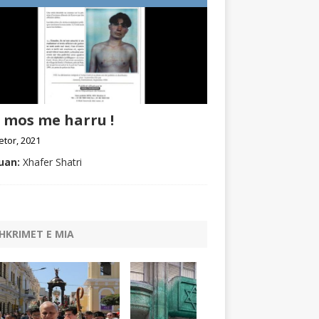
 mos me harru !
etor, 2021
uan:
Xhafer Shatri
HKRIMET E MIA