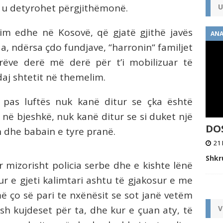
va u detyrohet përgjithëmonë.
U
gim edhe në Kosovë, që gjatë gjithë javës
ANA
, ndërsa çdo fundjave, “harronin“ familjet
rëve derë më derë për t’i mobilizuar të
aj shtetit në themelim.
 pas luftës nuk kanë ditur se çka është
në bjeshkë, nuk kanë ditur se si duket një
DOS
n dhe babain e tyre pranë.
21 
Shkr
r mizorisht policia serbe dhe e kishte lënë
r e gjeti kalimtari ashtu të gjakosur e me
më ço së pari te nxënësit se sot janë vetëm
sh kujdeset për ta, dhe kur e çuan aty, të
V