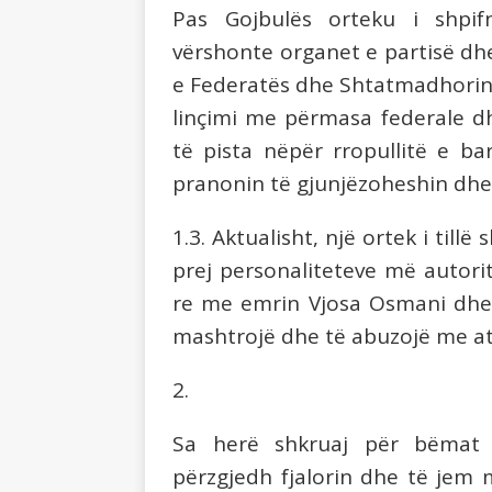
Pas Gojbulës orteku i shpif
vërshonte organet e partisë dh
e Federatës dhe Shtatmadhorinë
linçimi me përmasa
federale
d
të pista nëpër rropullitë e b
pranonin të gjunjëzoheshin dhe
1.3. Aktualisht, një ortek i till
prej personaliteteve më autorit
re me emrin Vjosa Osmani dhe 
mashtrojë dhe të abuzojë me ata
2.
Sa herë shkruaj për bëmat 
përzgjedh fjalorin dhe të jem 