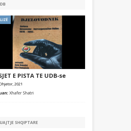
DB
LIZË
JET E PISTA TE UDB-se
Dhjetor, 2021
uan:
Xhafer Shatri
UAJTJE SHQIPTARE