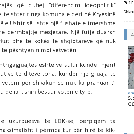
1 P
najës që quhej “diferencim
ideopolitik“
Shkru
e të shtetit nga komuna e deri në Kryesinë
 e Ushtrisë. Ishte një fushatë e tmershme
he përmbajtje mesjetare. Një futje duarsh
A
arkut dhe të kokës të shqiptarëve që nuk
 të pështyenin mbi vetvetën.
ë shtrigagjuajtës është vërsulur kundër njërit
ative të ditëve tona, kundër një gruaja të
vetëm për shkakun se nuk ka pranuar t’i
 që ia kishin besuar votën e tyre.
AN
5.
CO
e uzurpuesve të LDK-së, përpiqem ta
maksimalisht i përmbajtur për hirë të ldk-