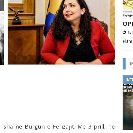
OPE
13 
Plani
I
INT
isha në Burgun e Ferizajit. Më 3 prill, në