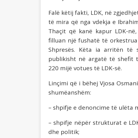
Falë këtij fakti, LDK, në zgjedhj
të mira që nga vdekja e Ibrahi
Thaçit që kanë kapur LDK-në, 
filluan një fushatë të orkestru
Shpresës. Këta ia arritën të 
publikisht në argatë të shefit
220 mijë votues të LDK-së.
Linçimi që i bëhej Vjosa Osmani
shumëanshëm:
– shpifje e denoncime të ulëta 
– shpifje nëpër strukturat e LD
dhe politik;