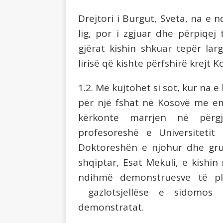
Drejtori i Burgut,
Sveta, na e nd
lig, por i zgjuar dhe përpiqej 
gjërat kishin shkuar tepër lar
lirisë që kishte përfshirë krejt 
1.2. Më kujtohet si sot, kur na 
për një fshat në Kosovë me em
kërkonte marrjen në përgje
profesoreshë e Universitetit 
Doktoreshën e njohur dhe gru
shqiptar, Esat Mekuli, e kishi
ndihmë demonstruesve të p
gazlotsjellëse e sidomos 
demonstratat.