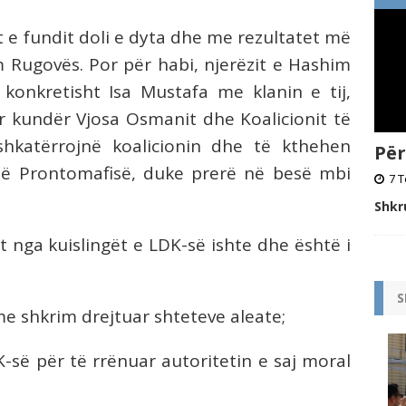
et e fundit doli e dyta dhe me rezultatet më
m Rugovës. Por për habi, njerëzit e Hashim
konkretisht Isa Mustafa me klanin e tij,
ar kundër Vjosa Osmanit dhe Koalicionit të
shkatërrojnë koalicionin dhe të kthehen
Për
 të Prontomafisë, duke prerë në besë mbi
7 T
Shkr
t nga kuislingët e LDK-së ishte dhe është i
S
me shkrim drejtuar shteteve aleate;
K-së për të rrënuar autoritetin e saj moral