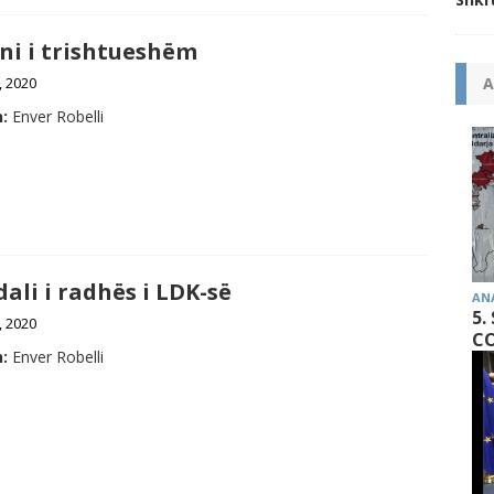
ni i trishtueshëm
A
l, 2020
:
Enver Robelli
ali i radhës i LDK-së
AN
5.
l, 2020
CO
:
Enver Robelli