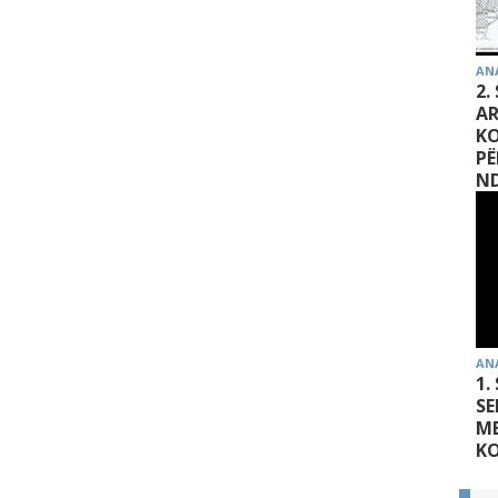
AN
2.
AR
K
PË
ND
AN
1.
SE
MB
K