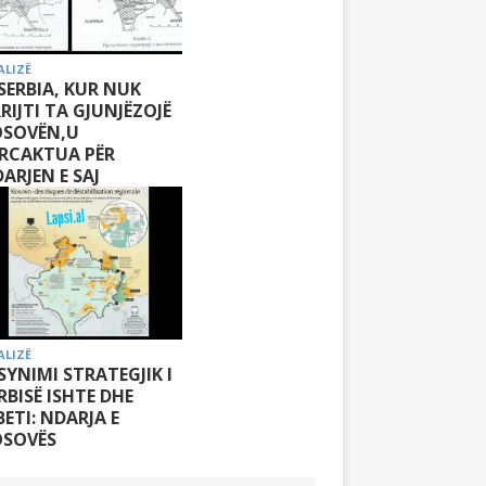
ALIZË
 SERBIA, KUR NUK
RIJTI TA GJUNJËZOJË
OSOVËN,U
RCAKTUA PËR
ARJEN E SAJ
ALIZË
 SYNIMI STRATEGJIK I
RBISË ISHTE DHE
ETI: NDARJA E
OSOVËS