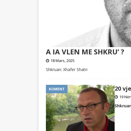
A IA VLEN ME SHKRU’ ?
18 Mars, 2025
Shkruan: Xhafer Shatri
20 vj
KOMENT
19 Nën
Shkruan