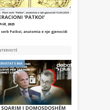
RACIONI ‘PATKOI’
Prill, 2025
i serb Patkoi, anatomia e nje gjenocidi
NTERVISTË
ERVISTAT E MIA
Ë SQARIM I DOMOSDOSHËM