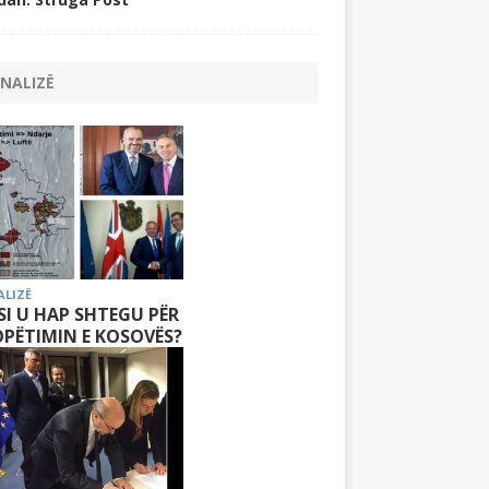
NALIZË
ALIZË
 SI U HAP SHTEGU PËR
PËTIMIN E KOSOVËS?