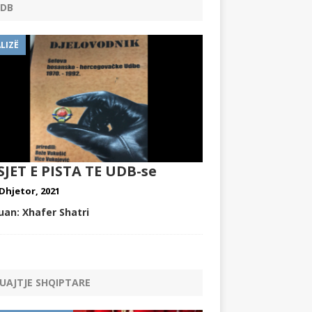
DB
LIZË
JET E PISTA TE UDB-se
 Dhjetor, 2021
uan:
Xhafer Shatri
UAJTJE SHQIPTARE