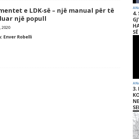
AN
entet e LDK-së – një manual për të
4.
uar një popull
GJ
HA
l, 2020
SË
:
Enver Robelli
AN
3.
KO
N
SE