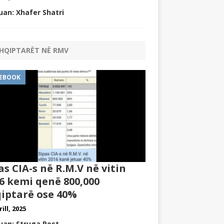
uan: Xhafer Shatri
HQIPTARËT NË RMV
EBOOK
as CIA-s në R.M.V në vitin
6 kemi qenë 800,000
iptarë ose 40%
rill, 2025
uan: Struga Post