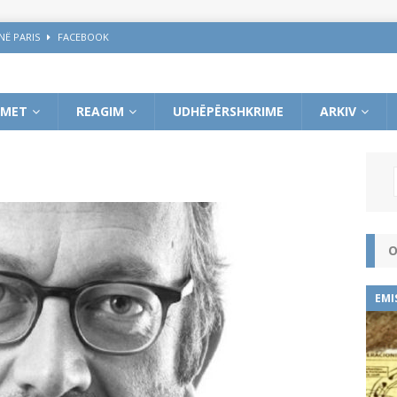
NË PARIS
FACEBOOK
 e demagogë, me kalimin e kohës do prodhojnë një shoqëri po aq të ulët
IMET
REAGIM
UDHËPËRSHKRIME
ARKIV
BOOK
 DREJT NJOHJES SË KOSOVËS
FACEBOOK
O
EMI