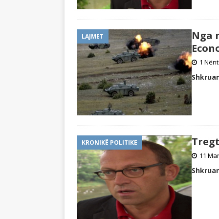
Nga n
LAJMET
Econo
1 Nënt
Shkruan
Tregt
KRONIKË POLITIKE
11 Mar
Shkruan