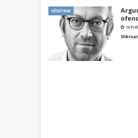
Argum
VËSHTRIM
ofend
16 Pril
Shkruan