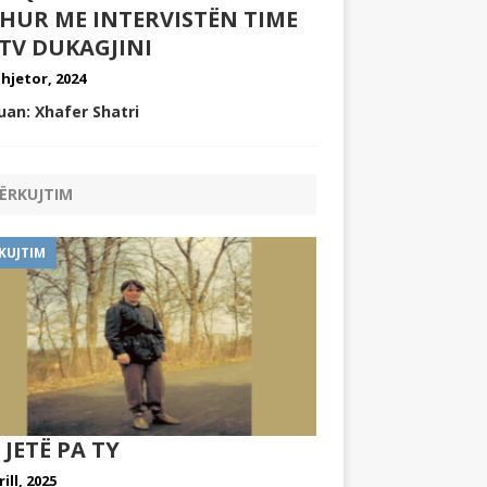
DHUR ME INTERVISTËN TIME
TV DUKAGJINI
Dhjetor, 2024
uan: Xhafer Shatri
ËRKUJTIM
KUJTIM
 JETË PA TY
rill, 2025