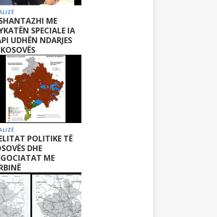
ALIZË
 SHANTAZHI ME
YKATËN SPECIALE IA
PI UDHËN NDARJES
 KOSOVËS
ALIZË
 ELITAT POLITIKE TË
SOVËS DHE
EGOCIATAT ME
RBINË