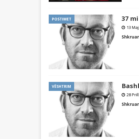
37 mi
POSTIMET
13 Maj
Shkruan
Bash
VËSHTRIM
28 Pril
Shkruan