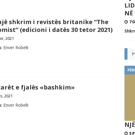
LI
NË 
jë shkrim i revistës britanike “The
7 
mist” (edicioni i datës 30 tetor 2021)
Shkr
or, 2021
:
Enver Robelli
P
PËR
arët e fjalës «bashkim»
s, 2021
:
Enver Robelli
NJË
5 P