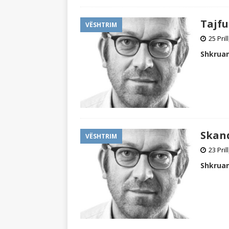
Tajfu
VËSHTRIM
25 Pril
Shkruan
Skand
VËSHTRIM
23 Pril
Shkruan