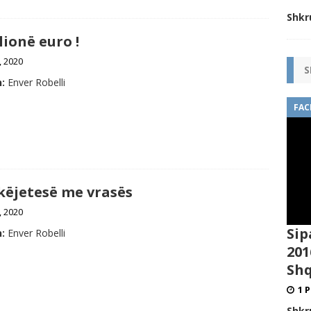
Shkr
lionë euro !
, 2020
S
:
Enver Robelli
FAC
këjetesë me vrasës
l, 2020
Sip
:
Enver Robelli
201
Shq
1 P
Shkr