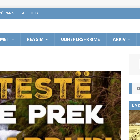
NË PARIS
FACEBOOK
 e demagogë, me kalimin e kohës do prodhojnë një shoqëri po aq të ulët
IMET
REAGIM
UDHËPËRSHKRIME
ARKIV
BOOK
 DREJT NJOHJES SË KOSOVËS
FACEBOOK
O
EMI