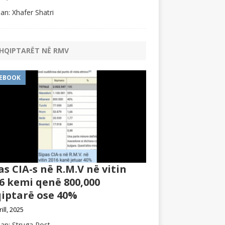
an: Xhafer Shatri
HQIPTARËT NË RMV
EBOOK
as CIA-s në R.M.V në vitin
6 kemi qenë 800,000
iptarë ose 40%
rill, 2025
an: Struga Post