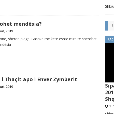
Shkru
rohet mendësia?
S
urt, 2019
onë, shëron plagë. Bashkë me këtë është mirë të shërohet
FAC
ndësia
i i Thaçit apo i Enver Zymberit
Sip
urt, 2019
201
Shq
1 P
Shkru