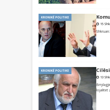
Komu
KRONIKË POLITIKE
15 Shk
Shkruan:
Cilës
KRONIKË POLITIKE
13 Shk
Brrylagj
lojalitet