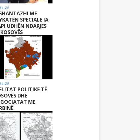
ALIZË
 SHANTAZHI ME
YKATËN SPECIALE IA
PI UDHËN NDARJES
 KOSOVËS
ALIZË
 ELITAT POLITIKE TË
SOVËS DHE
EGOCIATAT ME
RBINË