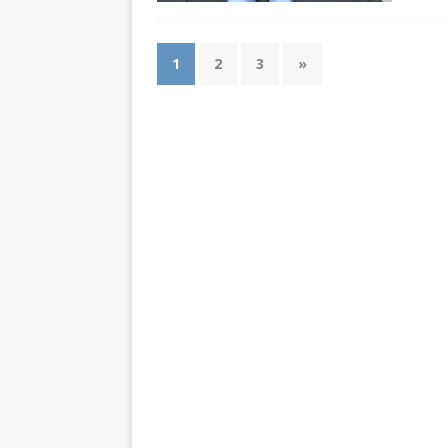
1
2
3
»