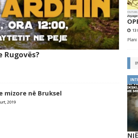
OPE
13 
Plani
 e Rugovës?
I
INT
e mizore në Bruksel
urt, 2019
NJ