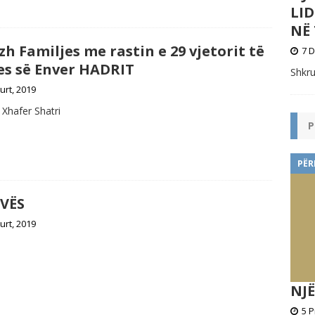
LI
NË 
h Familjes me rastin e 29 vjetorit të
7 D
es së Enver HADRIT
Shkru
urt, 2019
 Xhafer Shatri
P
PËR
VËS
urt, 2019
NJË
5 P