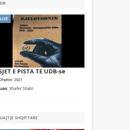
DB
LIZË
JET E PISTA TE UDB-se
Dhjetor, 2021
uan:
Xhafer Shatri
UAJTJE SHQIPTARE