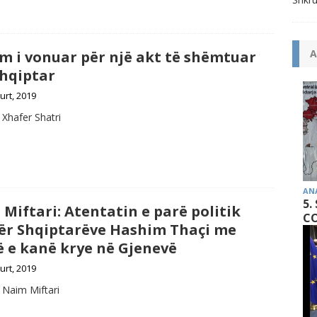
A
m i vonuar për një akt të shëmtuar
hqiptar
urt, 2019
 Xhafer Shatri
AN
5.
Miftari: Atentatin e parë politik
CO
ër Shqiptarëve Hashim Thaçi me
 e kanë krye në Gjenevë
urt, 2019
 Naim Miftari