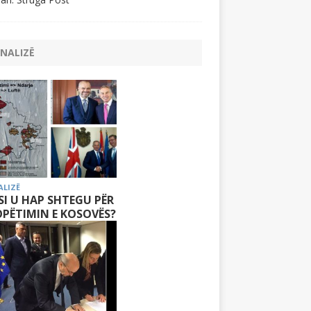
NALIZË
ALIZË
 SI U HAP SHTEGU PËR
PËTIMIN E KOSOVËS?