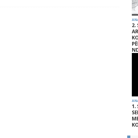
AN
2.
AR
K
PË
ND
AN
1.
SE
MB
K