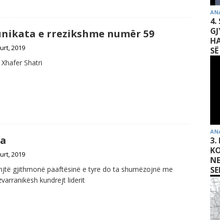
AN
4.
GJ
nikata e rrezikshme numër 59
HA
urt, 2019
SË
 Xhafer Shatri
AN
ia
3.
KO
urt, 2019
N
injtë gjithmonë paaftësinë e tyre do ta shumëzojnë me
SE
 zvarranikësh kundrejt liderit