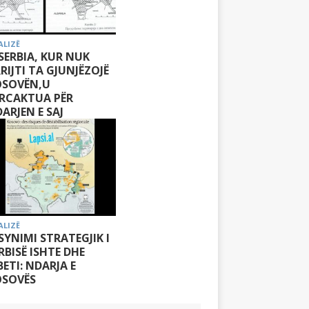
ALIZË
 SERBIA, KUR NUK
RIJTI TA GJUNJËZOJË
OSOVËN,U
RCAKTUA PËR
ARJEN E SAJ
ALIZË
 SYNIMI STRATEGJIK I
RBISË ISHTE DHE
ETI: NDARJA E
OSOVËS