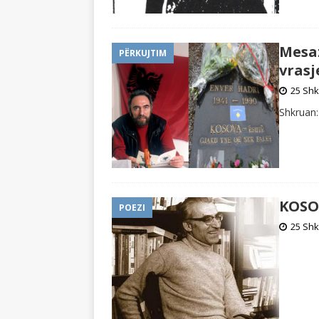
Mesaz
PËRKUJTIM
vrasj
25 Shk
Shkruan:
KOSO
POEZI
25 Shk