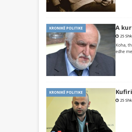
A ku
KRONIKË POLITIKE
25 Shk
Koha, th
edhe me
Kufir
KRONIKË POLITIKE
25 Shk