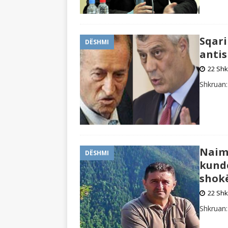
Sqari
DËSHMI
antis
22 Shk
Shkruan:
Naim 
DËSHMI
kund
shokë
22 Shk
Shkruan: