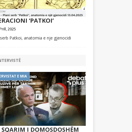
RACIONI ‘PATKOI’
Prill, 2025
 serb Patkoi, anatomia e nje gjenocidi
NTERVISTË
ERVISTAT E MIA
Ë SQARIM I DOMOSDOSHËM