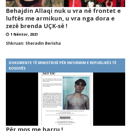
Behajdin Allaqi nuk u vra në frontet e
luftës me armikun, u vra nga dora e
zezë brenda UÇK-së !
1 Nëntor, 2021
Shkruan:
Sheradin Berisha
DOKUMENTE TË MINISTRISË PËR INFORMIM E REPUBLIKËS TË
KOSOVËS
Për mos me harru !