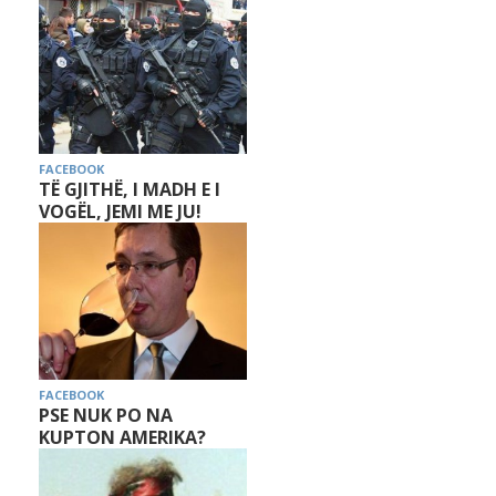
FACEBOOK
TË GJITHË, I MADH E I
VOGËL, JEMI ME JU!
FACEBOOK
PSE NUK PO NA
KUPTON AMERIKA?