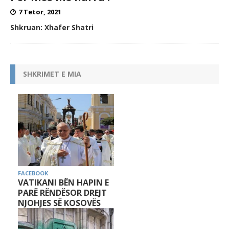
7 Tetor, 2021
Shkruan:
Xhafer Shatri
SHKRIMET E MIA
FACEBOOK
VATIKANI BËN HAPIN E
PARË RËNDËSOR DREJT
NJOHJES SË KOSOVËS