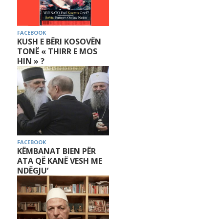
FACEBOOK
KUSH E BËRI KOSOVËN
TONË « THIRR E MOS
HIN » ?
FACEBOOK
KËMBANAT BIEN PËR
ATA QË KANË VESH ME
NDËGJU’