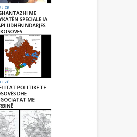
ALIZË
 SHANTAZHI ME
YKATËN SPECIALE IA
PI UDHËN NDARJES
 KOSOVËS
ALIZË
 ELITAT POLITIKE TË
SOVËS DHE
EGOCIATAT ME
RBINË