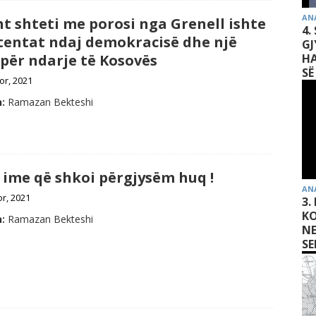
AN
t shteti me porosi nga Grenell ishte
4.
tentat ndaj demokracisë dhe një
GJ
HA
 për ndarje të Kosovës
SË
or, 2021
:
Ramazan Bekteshi
 ime që shkoi përgjysëm huq !
AN
or, 2021
3.
KO
:
Ramazan Bekteshi
N
SE