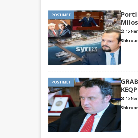
Porti
POSTIMET
Milos
15 Nën
Shkruan
GRAB
POSTIMET
KEQP
15 Nën
Shkruan