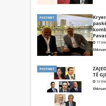
Kryem
POSTIMET
pask
kombë
Pavar
17 Shk
Shkruan
ZAJE
POSTIMET
TË G
13 Shk
Shkruan