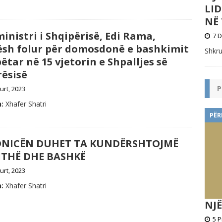
LI
NË 
inistri i Shqipërisë, Edi Rama,
7 D
ësh folur për domosdonë e bashkimit
Shkru
tar në 15 vjetorin e Shpalljes së
ësisë
P
urt, 2023
:
Xhafer Shatri
PËR
DNICËN DUHET TA KUNDËRSHTOJMË
JITHË DHE BASHKË
urt, 2023
:
Xhafer Shatri
NJË
5 P