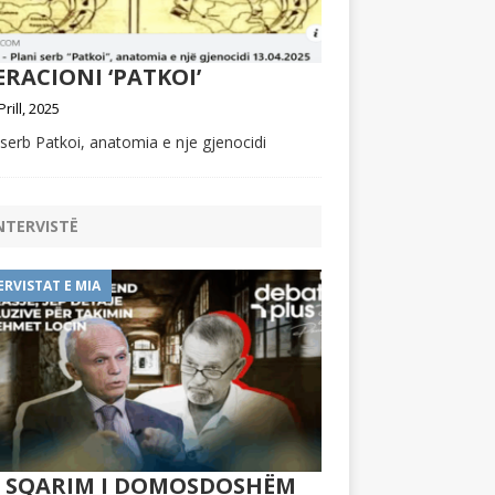
RACIONI ‘PATKOI’
Prill, 2025
 serb Patkoi, anatomia e nje gjenocidi
NTERVISTË
ERVISTAT E MIA
Ë SQARIM I DOMOSDOSHËM