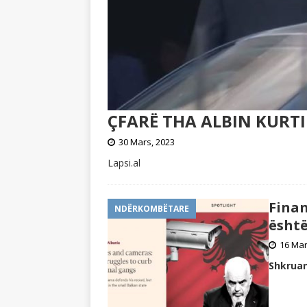
ÇFARË THA ALBIN KURTI 
30 Mars, 2023
Lapsi.al
Finan
NDËRKOMBËTARE
është
16 Mar
Shkruan