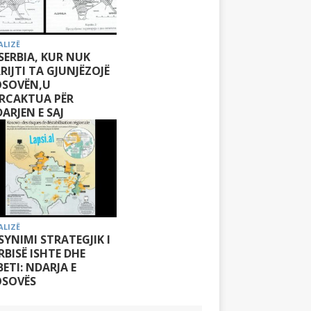
ALIZË
 SERBIA, KUR NUK
RIJTI TA GJUNJËZOJË
OSOVËN,U
RCAKTUA PËR
ARJEN E SAJ
ALIZË
 SYNIMI STRATEGJIK I
RBISË ISHTE DHE
ETI: NDARJA E
OSOVËS