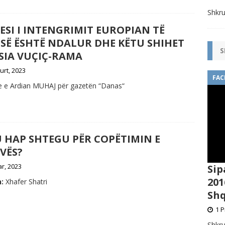
Shkru
ESI I INTENGRIMIT EUROPIAN TË
ISË ËSHTË NDALUR DHE KËTU SHIHET
S
SIA VUÇIÇ-RAMA
urt, 2023
FAC
te e Ardian MUHAJ për gazetën “Danas“
 U HAP SHTEGU PËR COPËTIMIN E
VËS?
ar, 2023
Sip
201
:
Xhafer Shatri
Shq
1 P
Shkru