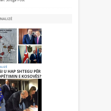
NALIZË
ALIZË
 SI U HAP SHTEGU PËR
PËTIMIN E KOSOVËS?