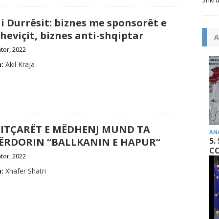
 i Durrësit: biznes me sponsorët e
heviçit, biznes anti-shqiptar
A
tor, 2022
:
Akil Kraja
ITÇARËT E MËDHENJ MUND TA
AN
ËRDORIN “BALLKANIN E HAPUR“
5.
CO
tor, 2022
:
Xhafer Shatri