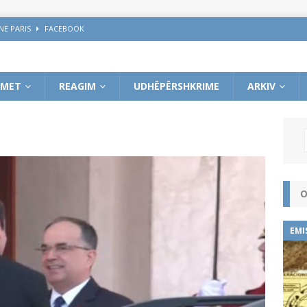
NË PARIS
FACEBOOK
 e demagogë, me kalimin e kohës do prodhojnë një shoqëri po aq të ulët
IMET
REAGIM
UDHËPËRSHKRIME
ARKIV
BOOK
 DREJT NJOHJES SË KOSOVËS
FACEBOOK
O
EMI