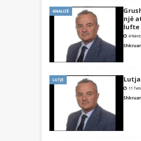
Grush
ANALIZË
një a
lufte
4 Nënt
Shkruan
Lutja
LUTJE
11 Tet
Shkruan