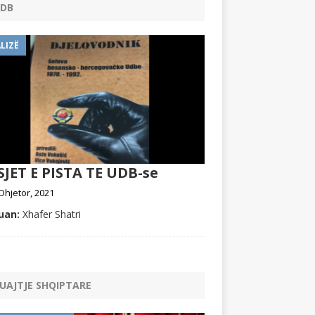
DB
LIZË
JET E PISTA TE UDB-se
Dhjetor, 2021
uan:
Xhafer Shatri
UAJTJE SHQIPTARE