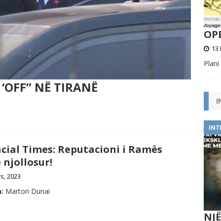
OPE
13 
Plani
‘OFF” NË TIRANË
I
INT
cial Times: Reputacioni i Ramës
 njollosur!
s, 2023
:
Marton Dunai
NJ