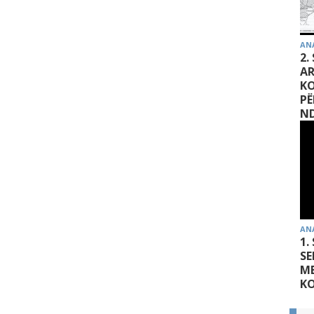
AN
2.
AR
K
PË
ND
AN
1.
SE
MB
K