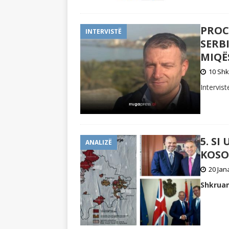
PROC
INTERVISTË
SERB
MIQË
10 Shk
Intervis
5. SI
ANALIZË
KOSO
20 Jan
Shkruan