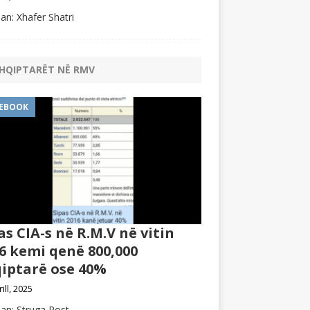
an: Xhafer Shatri
HQIPTARËT NË RMV
EBOOK
as CIA-s në R.M.V në vitin
6 kemi qenë 800,000
iptarë ose 40%
rill, 2025
an: Struga Post