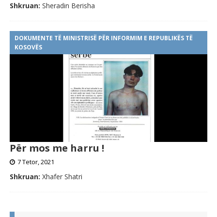
Shkruan:
Sheradin Berisha
DOKUMENTE TË MINISTRISË PËR INFORMIM E REPUBLIKËS TË
KOSOVËS
Për mos me harru !
7 Tetor, 2021
Shkruan:
Xhafer Shatri