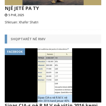
NJË JETË PA TY
5 Prill, 2025
Shkruan: Xhafer Shatri
SHQIPTARËT NË RMV
FACEBOOK
Sipas CIA-s në R.M.V në vitin 2016 kemi