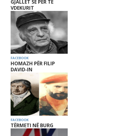
GJALLËT SE PËR TË
VDEKURIT
FACEBOOK
HOMAZH PËR FILIP
DAVID-IN
FACEBOOK
TËRMETI NË BURG