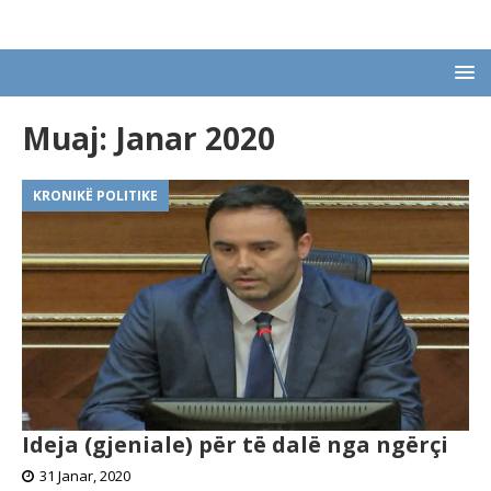
Muaj:
Janar 2020
KRONIKË POLITIKE
Ideja (gjeniale) për të dalë nga ngërçi
31 Janar, 2020