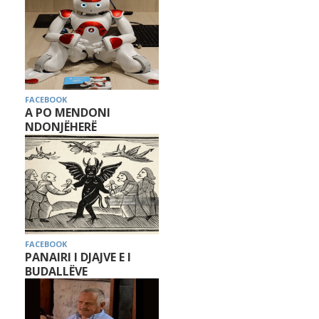
FACEBOOK
A PO MENDONI
NDONJËHERË
FACEBOOK
PANAIRI I DJAJVE E I
BUDALLËVE