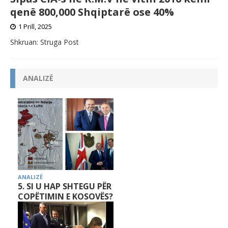
qenë 800,000 Shqiptarë ose 40%
1 Prill, 2025
Shkruan: Struga Post
ANALIZË
ANALIZË
5. SI U HAP SHTEGU PËR
COPËTIMIN E KOSOVËS?