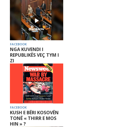
FACEBOOK
NGA KUVENDI I
REPUBLIKËS VEÇ TYM I
ZI
FACEBOOK
KUSH E BËRI KOSOVËN
TONË « THIRR E MOS
HIN » ?